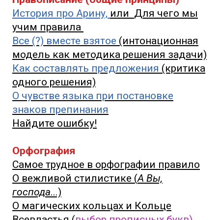
История про Арину,
или
Для чего мы
учим правила
Все (?) вместе взятое
(интонационная
модель как методика решения задачи)
Как
составлять предложения
(критика
одного решения)
О чувстве языка при постановке
знаков препинания
Найдите ошибку!
Орфография
Самое трудное в орфографии правило
О вежливой стилистике
(
А Вы,
господа
...)
О магических кольцах и Кольце
Всевластья
(
выбор прописных букв)