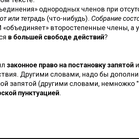
единения» однородных членов при отсутс
от или тетрадь
(что-нибудь).
Собрание состо
И «объединяет» второстепенные члены, а 
тся
в большей свободе действий
?
ил
законное право на постановку запятой
и
ствия. Другими словами, надо бы дополн
ой запятой (другими словами, немножко 
рской пунктуацией
.