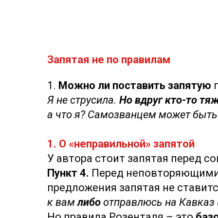
Запятая не по правилам
1.
Можно ли поставить запятую
п
Я не струсила.
Но вдруг кто-то тя
а что я? Самозванцем может быть к
1. О «неправильной» запятой
У автора стоит запятая перед с
Пункт 4.
Перед неповторяющими
предложения запятая не ставитс
к вам
либо
отправлюсь на Кавказ (
Но правила Розенталя – это
баз