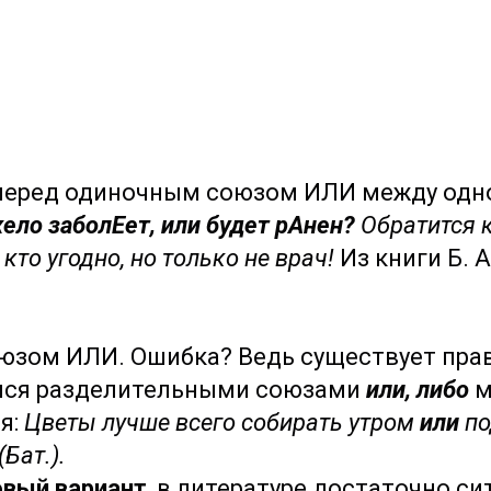
еред одиночным союзом ИЛИ между одн
жело заболЕет, или будет рАнен?
Обратится к
то угодно, но только не врач!
Из книги Б. 
оюзом ИЛИ. Ошибка? Ведь существует пра
ся разделительными союзами
или, либо
м
я:
Цветы лучше всего собирать утром
или
по
Бат.).
овый вариант
, в литературе достаточно си