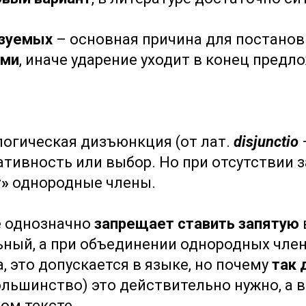
азуемых
– основная причина для постанов
ыми
, иначе ударение уходит в конец предл
 логическая дизъюнкция (от лат.
disjunctio
тивность или выбор. Но при отсутствии 
т»
однородные члены.
е однозначно
запрещает ставить запятую
ьный, а при объединении однородных чле
, это допускается в языке, но почему
так 
ольшинство) это действительно нужно, а 
ом тексте.