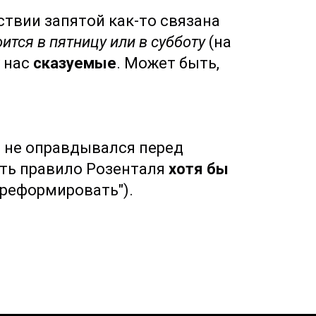
твии запятой как-то связана
ится в пятницу или в суббот
у
(на
у нас
сказуемые
. Может быть,
 не оправдывался перед
ить правило Розенталя
хотя бы
"реформировать").