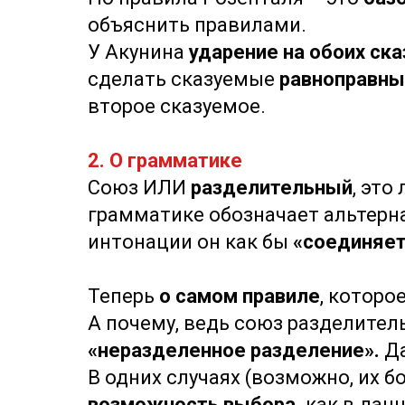
объяснить правилами.
У Акунина
ударение на обоих ск
сделать сказуемые
равноправн
второе сказуемое.
2. О грамматике
Союз ИЛИ
разделительный
, это
грамматике обозначает альтерна
интонации он как бы
«соединяе
Теперь
о самом правиле
, которо
А почему, ведь союз разделител
«неразделенное разделение».
Да
В одних случаях (возможно, их б
возможность выбора,
как в данн