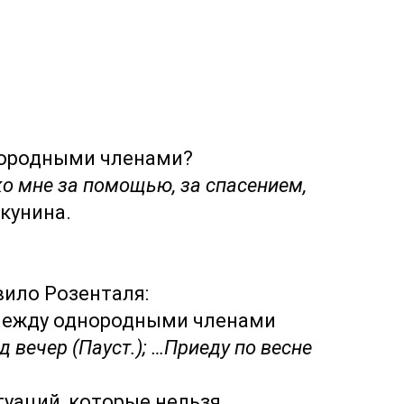
ородными членами?
о мне за помощью, за спасением,
Акунина.
вило Розенталя:
ежду однородными членами
д вечер (Пауст.); …Приеду по весне
туаций, которые нельзя