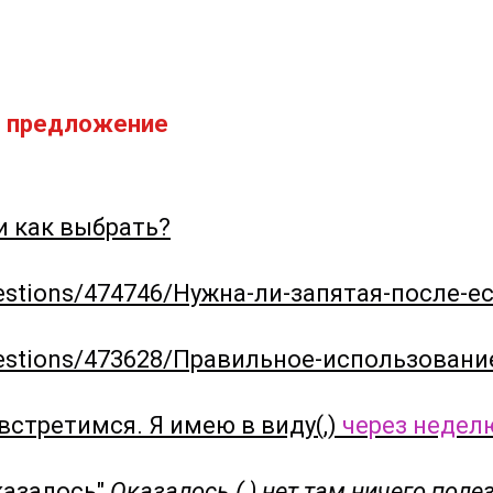
е предложение
и как выбрать?
uestions/474746/Нужна-ли-запятая-после-
questions/473628/Правильное-использовани
стретимся. Я имею в виду(,)
через недел
казалось"
Оказалось ( ) нет там ничего поле