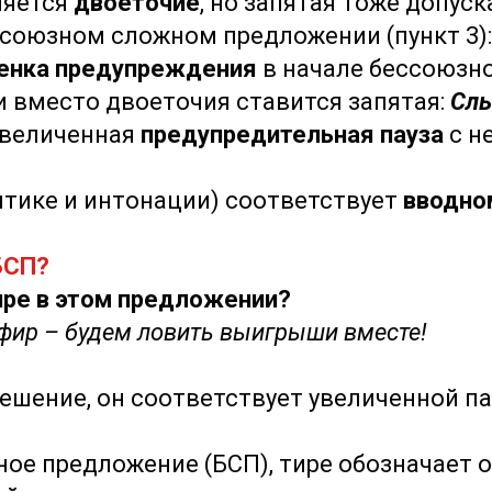
ляется
двоеточие
, но запятая тоже допуск
ессоюзном сложном предложении (пункт 3):
енка предупреждения
в начале бессоюзн
и вместо двоеточия ставится запятая:
Слы
увеличенная
предупредительная пауза
с н
нтике и интонации) соответствует
вводно
БСП?
ире в этом предложении?
 эфир – будем ловить выигрыши вместе!
ешение, он соответствует увеличенной па
ное предложение (БСП), тире обозначает 