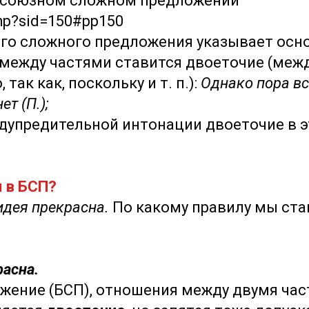
бессоюзном сложном предложении
.php?sid=150#pp150
го сложного предложения указывает основ
о между частями ставится двоеточие (ме
ак как, поскольку и т. п.):
Однако пора вс
ет (П.);
дупредительной интонации двоеточие в эт
я в БСП?
идея прекрасна.
По какому правилу мы ста
расна.
жение (БСП), отношения между двумя ча