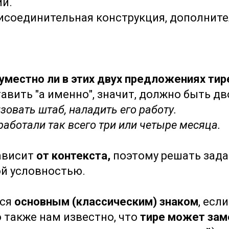
й.
присоединительная конструкция, дополнит
 уместно ли в этих двух предложениях ти
вить "а именно", значит, должно быть д
зовать штаб, наладить его работу.
работали так всего три или четыре месяца.
ависит
от контекста,
поэтому решать зада
й условностью.
тся
основным (классическим) знаком
, есл
 также нам известно, что
тире может зам