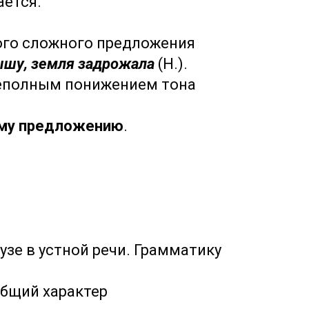
ается.
ого сложного предложения
шу, земля задрожала
(Н.).
еполным понижением тона
му предложению
.
узе в устной речи. Грамматику
общий характер