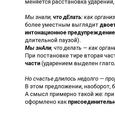
меняется расстановка ударений,
Мы знали,
что дЕлать
: как органи
более уместным выглядит
двое
интонационное предупреждени
длительной паузой).
Мы знАли
, что делать — как орга
При постановке тире вторая ча
части
(ударением выделен глагол
Но счастье длилось недолго — про
В этом предложении, наоборот, 
А смысл примерно такой же: пр
оформлено как
присоединитель