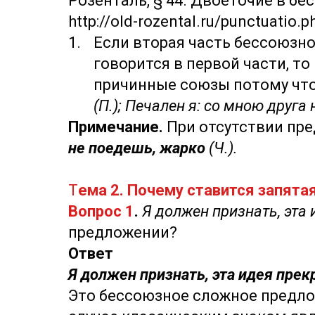
Розенталь, § 44. Двоеточие в 
http://old-rozental.ru/punctuatio
Если вторая часть бессоюзно
говорится в первой части, т
причинные союзы потому что, т
(П.); Печален я: со мною друга н
Примечание.
При отсутствии пре
не поедешь, жарко
(Ч.).
Т
ема 2. Почему ставится запята
Вопрос 1
.
Я должен признать, эта 
предложении?
Ответ
Я должен признать, эта идея прек
Это бессоюзное сложное предло