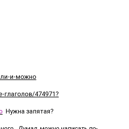
если-и-можно
е-глаголов/474971?
ю
Нужна запятая?
зного.
Думал, можно написать по-