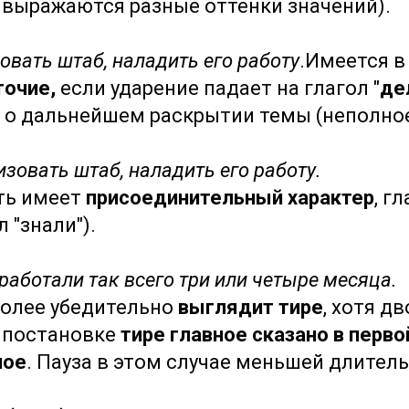
 выражаются разные оттенки значений).
зовать штаб, наладить его работу
.Имеется в
точие,
если ударение падает на глагол "
де
е
о дальнейшем раскрытии темы (неполно
низовать штаб, наладить его работу.
сть имеет
присоединительный характер
, г
 "знали").
работали так всего три или четыре месяца.
более убедительно
выглядит тире
, хотя д
и постановке
тире главное сказано в перво
ное
. Пауза в этом случае меньшей длитель