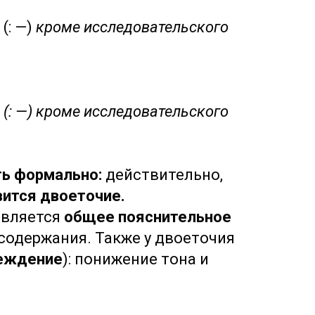
(: —)
кроме исследовательского
(: —) кроме исследовательского
ть формально:
действительно,
вится двоеточие.
является
общее пояснительное
содержания. Также у двоеточия
реждение
): понижение тона и