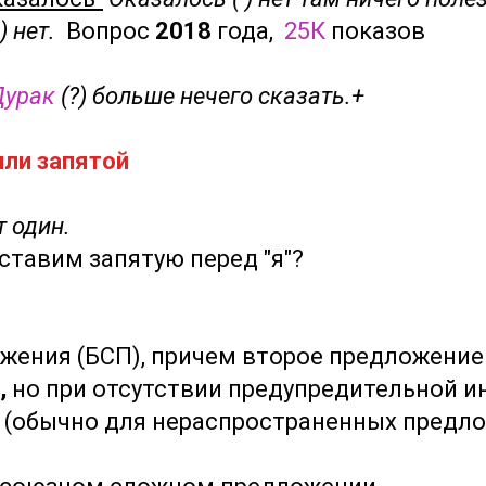
) нет.
Вопрос
2018
года,
25К
показов
Дурак
(?) больше нечего сказать.+
или запятой
т один.
тавим запятую перед "я"?
жения (БСП), причем второе предложение
,
но при отсутствии предупредительной и
(обычно для нераспространенных предло