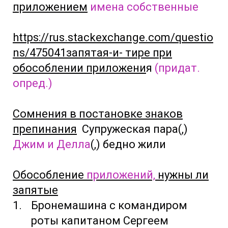
приложением
имена собственные
https://rus.stackexchange.com/questio
ns/475041запятая-и- тире при
обособлении приложени
я
(придат.
опред.)
Сомнения в постановке знаков
препинания
Супружеская пара(,)
Джим и Делла
(,) бедно жили
Обособление
приложений,
нужны ли
запятые
Бронемашина с командиром
роты капитаном Сергеем