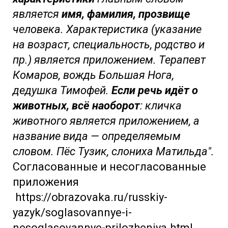
является
имя, фамилия, прозвище
человека. Характеристика (указание
на возраст, специальность, родство и
пр.) является приложением. Терапевт
Комаров, вождь Большая Нога,
дедушка Тимофей.
Если речь идёт о
животных, всё наоборот
: кличка
животного является приложением, а
название вида — определяемым
словом. Пёс Тузик, слониха Матильда".
Согласованные и несогласованные
приложения
https://obrazovaka.ru/russkiy-
yazyk/soglasovannye-i-
nesoglasovannye-prilozheniya.html