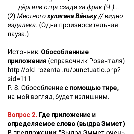
дёргали отца сзади за фрак (Ч.)...
(2)
Местного
хулигана Вáньку
// видно
издалека.
(Одна произносительная
пауза.)
Источник:
Обособленные
приложения
(справочник Розенталя)
http://old-rozental.ru/punctuatio.php?
sid=111
P. S. Обособление
с помощью тире,
на мой взгляд, будет излишним.
Вопрос 2.
Где приложение и
определяемое слово (выдра Эммет)
В предложении: "Выдра Эммет очень