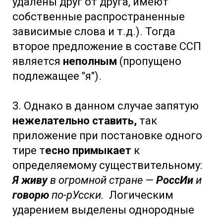
удалены друг от друга, имеют
собственные распространенные
зависимые слова и т.д.). Тогда
второе предложение в составе ССП
является
неполным
(пропущено
подлежащее "я").
3. Однако в данном случае запятую
нежелательно ставить,
так
приложение при постановке одного
тире т
есно примыкает
к
определяемому существительному:
Я живу
в огромной стране —
РоссИи
и
говорю
по-рУсски.
Логическим
ударением выделены однородные