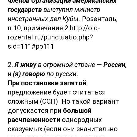
членов Организации американских
государств
выступил министр
иностранных дел Кубы.
Розенталь,
п.10, примечание 2 http://old-
rozental.ru/punctuatio.php?
sid=111#pp111
2.
Я живу
в огромной стране —
России
,
и
(я) говорю
по-русски
.
При постановке запятой
предложение будет считаться
сложным (ССП). Но такой вариант
допускается при
большой
расчлененности
однородных
сказуемых (если они значительно