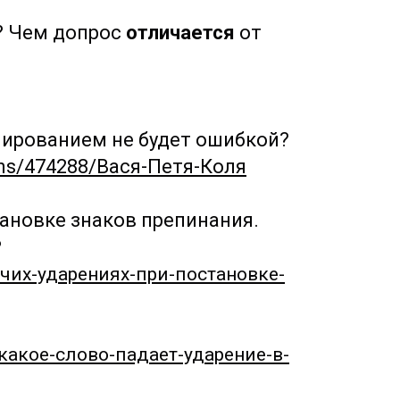
 Чем допрос
отличается
от
белированием не будет ошибкой?
ons/474288/Вася-Петя-Коля
тановке знаков препинания
.
?
очих-ударениях-при-постановке-
а-какое-слово-падает-ударение-в-