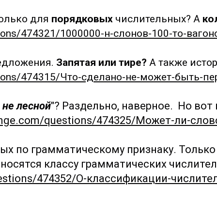
олько для
порядковых
числительных? А
ко
stions/474321/1000000-н-слонов-100-то-вагон
едложения.
Запятая или тире?
А также истор
estions/474315/Что-сделано-не-может-быть-п
 не лесной
"? Раздельно, наверное. Но вот
change.com/questions/474325/Может-ли-сло
ых по грамматическому признаку
. Тольк
носятся классу грамматических числител
questions/474352/О-классификации-числит