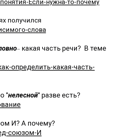
а-понятия-Если-нужна-то-почему
иях получился
висимого-слова
ловно
какая часть речи?
В теме
—
-как-определить-какая-часть-
о "
нелесной
" разве есть?
ование
ом И? А почему?
ред-союзом-И