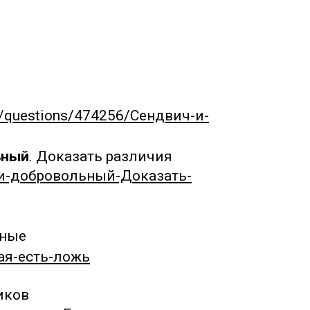
om/questions/474256/Сендвич-и-
ьный
. Доказать различия
-и-добровольный-Доказать-
зные
ная-есть-ложь
иков