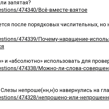
 ли запятая?
uestions/474340/Всё-вместе-взятое
ся после порядковых числительных, но н
questions/474339/Почему-наращение-испол
ся
» и «абсолютно» использовать для прове
questions/474338/Можно-ли-слова-соверше
Слезы непроше(нн,н)о навернулись на гла
questions/474328/непрошено-или-непрошен