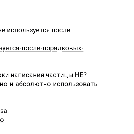
е используется после
ьзуется-после-порядковых-
рки написания частицы НЕ?
нно-и-абсолютно-использовать-
за.
но