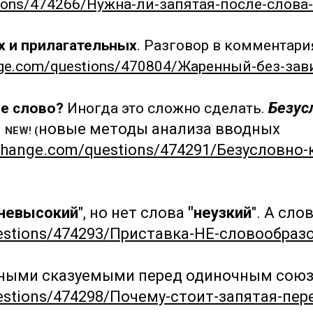
estions/474266/Нужна-ли-запятая-после-слов
ях и прилагательных
. Разговор в комментар
hange.com/questions/470804/Жаренный-без-за
Безус
ое слово?
Иногда это сложно сделать.
й
новые методы анализа вводных
NEW! (
exchange.com/questions/474291/Безусловно
невысокий
", но нет слова
"неузкий
". А слов
questions/474293/Приставка-НЕ-словообраз
ными сказуемыми перед одиночным союз
questions/474298/Почему-стоит-запятая-пе