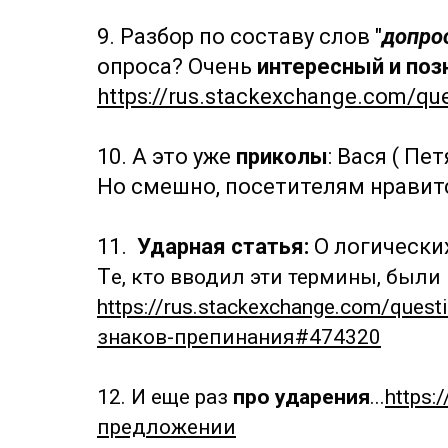
9. Разбор по составу слов "
допро
опроса? Очень
интересный и поз
https://rus.stackexchange.com/
10. А это уже
приколы
: Вася ( П
Но смешно, посетителям нравит
11.
Ударная статья:
О логических
Т
е, кто вводил эти термины, был
https://rus.stackexchange.com/qu
знаков-препинания#474320
12. И еще раз
про ударения
...
https:
предложении