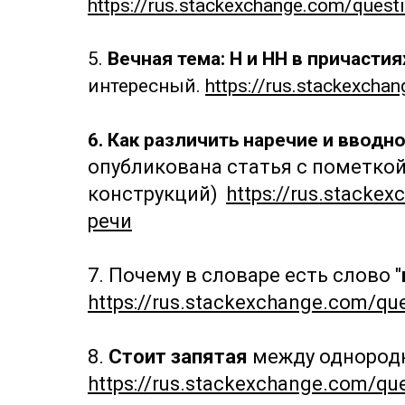
https://rus.stackexchange.com/qu
5.
Вечная тема: Н и НН в причасти
интересный.
https://rus.stackexc
6. Как различить наречие и вводн
опубликована статья с пометко
конструкций)
https://rus.stack
речи
7. Почему в словаре есть слово "
https://rus.stackexchange.com/
8.
Стоит запятая
между однород
https://rus.stackexchange.com/