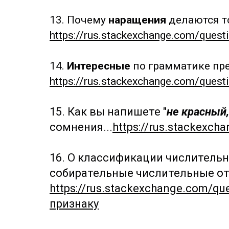
13. Почему
наращения
делаются т
https://rus.stackexchange.com/que
14.
Интересные
по грамматике
пр
https://rus.stackexchange.com/qu
15. Как вы напишете "
не красный,
сомнения...
https://rus.stackex
16.
О классификации числительн
собирательные числительные от
https://rus.stackexchange.com/
признаку