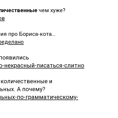
личественные
чем хуже?
ов
ия про Бориса-кота...
еределано
 появились
во-некрасный-писаться-слитно
о количественные и
ьных. А почему?
ельных-по-грамматическому-