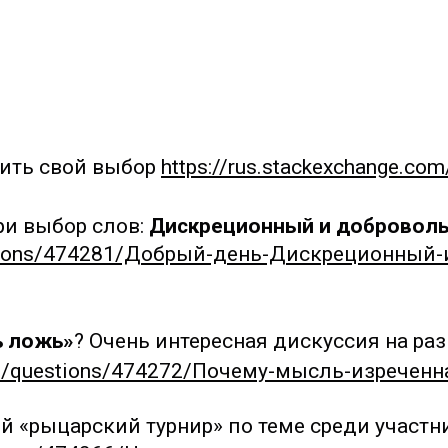
ить свой выбор
https://rus.stackexchange.c
ри выбор слов:
Дискреционный и добровол
uestions/474281/Добрый-день-Дискреционный
ь ложь»
? Очень интересная дискуссия на ра
com/questions/474272/Почему-мысль-изречен
 «рыцарский турнир» по теме среди участн