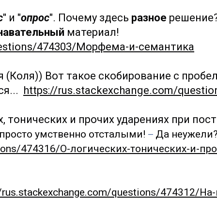
с
" и "
опрос
". Почему здесь
разное
решение?
навательный
материал!
questions/474303/Морфема-и-семантика
етя (Коля)) Вот такое скобирование с про
ся...
https://rus.stackexchange.com/questi
, тонических и прочих ударениях при пос
и просто умственно отсталыми!
Да неужели
—
estions/474316/О-логических-тонических-и-пр
//rus.stackexchange.com/questions/474312/Н