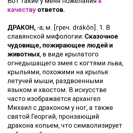
Вот такие у меня пожелания
к
качеству
ответов.
ДРАКОН,
-а; м. [греч. drákōn]. 1. В
славянской мифологии:
Сказочное
чудовище, пожирающее людей и
животных
, в виде крылатого
огнедышащего змея с когтями льва,
крыльями, похожими на крылья
летучей мыши, раздвоенными
языком и хвостом. В искусстве
часто изображается архангел
Михаил с драконом у ног, а также
святой Георгий, пронзающий
дракона копьем, что символизирует