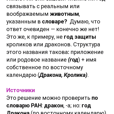
связывать с реальным или
воображаемым
животным
,
указанным в
словаре?
Думаю, что
ответ очевиден — конечно же нет!
Это же, к примеру, не
год защиты
кроликов или драконов. Структура
этого названия такова
:
приложение
или родовое название
(год
) + имя
собственное по восточному
календарю (
Дракона, Кролика)
.
Источники
Это решение можно проверить
по
словарю РАН
:
дракон
, -а; но:
год
Дракона
(по восточному календарю),