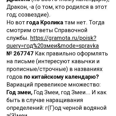
Дракон, -а (о том, кто родился в этот
год; созвездие).
Но вот
года Кролика
там нет. Тогда
смотрим ответы Справочной
службы.
https://gramota.ru/poisk?
query=год%20змеи&mode=spravka
№ 267747
Как правильно оформлять
на письме (интересуют кавычки и
прописные/строчные) в названиях
годов
по китайскому календарю?
Вариаций превеликое множество:
Год змеи,
Год Змеи, год Змеи... И как
быть в случае наращивания
определений: г(Г)од черной водяной
з(З)меи.