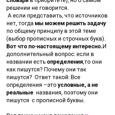
словари
в приоритете), но о самом
решении не говорится.
А если представить, что источников
нет, тогда
мы можем решить задачу
по общему принципу в этой теме
(выбор прописных и строчных букв).
Вот что по-настоящему интересно.
И
дополнительный вопрос: если в
названии есть
определения
,то они
как пишутся? Почему они так
пишутся? Ответ такой: Все
определения –это
условные, а не
реальные
названия, поэтому они
пишутся с прописной буквы.