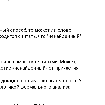
ный способ, то может ли слово
иходится считать, что "ненайденный"
точно самостоятельными. Может,
астие «ненайденный» от причастия
й
довод
в пользу прилагательного. А
 логикой формального анализа.