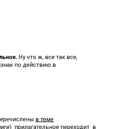
льное.
Ну что ж, все так все,
знак по действию в
 перечислены
в теме
ниги
) прилагательное переходит в