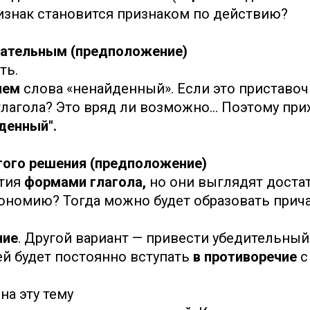
изнак становится признаком по действию?
агательным (предположение)
ть.
ием
слова «ненайденный». Если это приставоч
 глагола? Это вряд ли возможно... Поэтому пр
денный".
ятого решения (предположение)
стия
формами глагола,
но они выглядят доста
тономию? Тогда можно будет образовать прич
ние
. Другой вариант — привести убедительны
й будет постоянно вступать
в противоречие
с
на эту тему