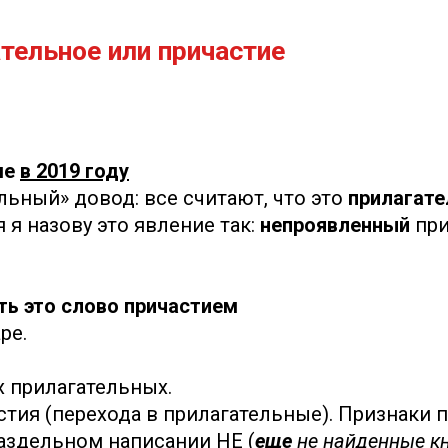
тельное или причастие
ме
в 2019 году
льный» довод: все считают, что это
прилагате
я я назову это явление так:
непроявленный
при
ть это слово причастием
ре.
 прилагательных.
стия (перехода в прилагательные). Признаки
аздельном написании НЕ (
еще
не найденные к