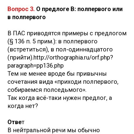
Вопрос 3.
О предлоге В: полпервого или
в полпервого
В ПАС приводятся примеры с предлогом
(§ 136 п. 5 прим.): в полпервого
(встретиться), в пол-одиннадцатого
(прийти).http://orthographia.ru/orf.php?
paragraph=pp136.php
Тем не менее вроде бы привычны
сочетания вида «приходи полпервого,
собираемся полседьмого».
Так когда всё-таки нужен предлог, а
когда нет?
Отве
т
В нейтральной речи мы обычно