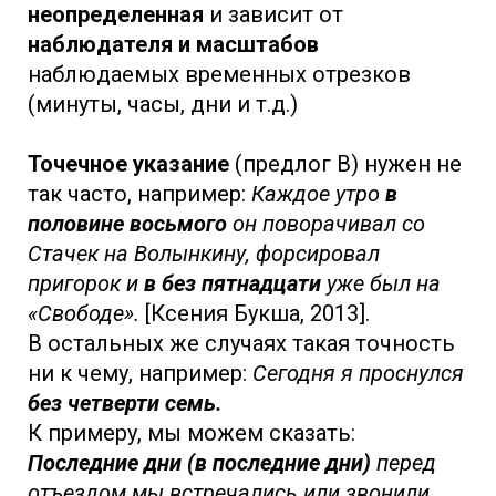
неопределенная
и зависит от
наблюдателя и масштабов
наблюдаемых временных отрезков
(минуты, часы, дни и т.д.)
Точечное указание
(предлог В) нужен не
так часто, например:
Каждое утро
в
половине восьмого
он поворачивал со
Стачек на Волынкину, форсировал
пригорок и
в без пятнадцати
уже был на
«Свободе».
[Ксения Букша, 2013].
В остальных же случаях такая точность
ни к чему, например:
Сегодня я проснулся
без четверти семь.
К примеру, мы можем сказать:
Последние дни (в последние дни)
перед
отъездом мы встречались или звонили