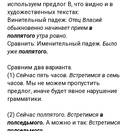
используем предлог В, что видно и в
художественных текстах:
Винительный падеж:
Отец Власий
обыкновенно начинает прием
в
полпятого
утра ровно.
Сравнить: Именительный падеж.
Было
уже
полпятого.
Сравним два варианта.
(1)
Сейчас пять часов. Встретимся в семь
часов.
Мы не можем пропустить
предлог, иначе будет явное нарушение
грамматики.
(2)
Сейчас полпятого. Встретимся
в
полседьмого.
А можно и так:
Встретимся
полседьмого
.