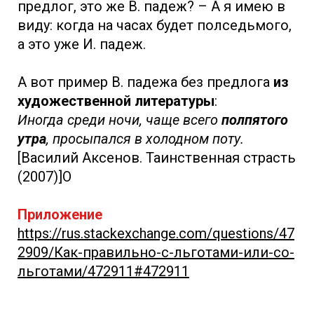
предлог, это же В. падеж? – А я имею в
виду: когда на часах будет полседьмого,
а это уже И. падеж.
А вот пример В. падежа без предлога
из
художественной литературы
:
Иногда среди ночи, чаще всего
полпятого
утра
, просыпался в холодном поту.
[Василий Аксенов. Таинственная страсть
(2007)]О
Приложение
https://rus.stackexchange.com/questions/47
2909/Как-правильно-с-льготами-или-со-
льготами/472911#472911