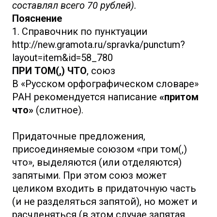
составлял всего 70 рублей).
Пояснение
1. Справочник по пунктуации
http://new.gramota.ru/spravka/punctum?
layout=item&id=58_780
ПРИ ТОМ(,) ЧТО
, союз
В «Русском орфографическом словаре»
РАН рекомендуется написание
«притом
что»
(слитное).
Придаточные предложения,
присоединяемые союзом «при том(,)
что», выделяются (или отделяются)
запятыми. При этом союз может
целиком входить в придаточную часть
(и не разделяться запятой), но может и
расчленяться (в этом случае запятая