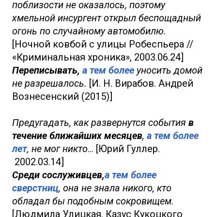
поблизости не оказалось, поэтому
хмельной инсургент открыл беспощадный
огонь по случайному автомобилю.
[Ночной ковбой с улицы Робеспьера //
«Криминальная хроника», 2003.06.24]
Переписывать,
а тем более
уносить домой
не разрешалось.
[И. Н. Вирабов. Андрей
Вознесенский (2015)]
Предугадать, как развернутся события
в
течение ближайших месяцев
,
а тем более
лет
, не мог никто
… [Юрий Гуллер.
2002.03.14]
Среди сослуживцев,
а тем более
сверстниц
, она не знала никого, кто
обладал бы подобным сокровищем.
[Людмила Улицкая. Казус Кукоцкого