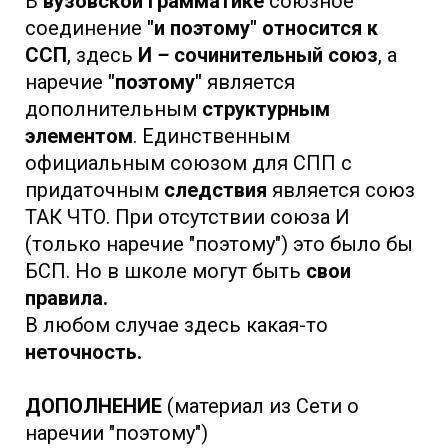
В
вузовской грамматике
союзное
соединение
"и поэтому" относится к
ССП
, здесь
И
–
сочинительный союз
, а
наречие
"поэтому"
является
дополнительным
структурным
элементом
. Единственным
официальным союзом для СПП с
придаточным
следствия
является союз
ТАК ЧТО. При отсутствии союза И
(только наречие "поэтому") это было бы
БСП. Но в школе могут быть
свои
правила.
В любом случае здесь какая-то
неточность.
ДОПОЛНЕНИЕ
(материал из Сети о
наречии "поэтому")