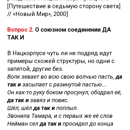
[Путешествие в седьмую сторону света]
// «Новый Мир», 2000]
Вопрос 2.
О союзном соединении ДА
ТАК И
В Нацкорпусе чуть ли не подряд идут
примеры схожей структуры, но одни с
запятой, другие без.
Волк зевает во всю свою волчью пасть,
да
так и
засыпает с разинутой пастью...
Он как-то руку боком просунул, ободрал её,
да так и
завяз и повис.
Шёл, шёл
да так и
поплыл.
Звонила Тамара, и с первых же её слов
Нейман сел
да так и
просидел до конца