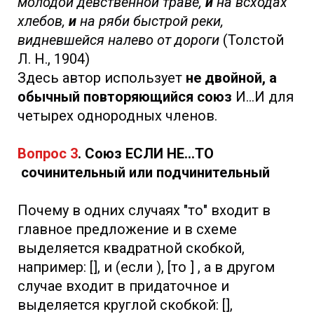
молодой девственной траве,
и
на всходах
хлебов,
и
на ряби быстрой реки,
видневшейся налево от дороги
(Толстой
Л. Н., 1904)
Здесь автор использует
не двойной, а
обычный повторяющийся союз
И…И для
четырех однородных членов.
Вопрос 3
. Союз ЕСЛИ НЕ...ТО
сочинительный или подчинительный
Почему в одних случаях "то" входит в
главное предложение и в схеме
выделяется квадратной скобкой,
например: [], и (если ), [то ] , а в другом
случае входит в придаточное и
выделяется круглой скобкой: [],