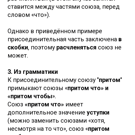
ставится между частями союза, перед
словом «что»).
Однако в приведённом примере
присоединительная часть заключена
в
скобки
, поэтому
расчленяться
союз не
может.
3. Из грамматики
К присоединительному союзу "
притом
"
примыкают союзы «
притом что» и
«притом чтобы
».
Союз
«притом что»
имеет
дополнительное значение
уступки
(можно заменить союзами «хотя,
несмотря на то что», союз «
притом