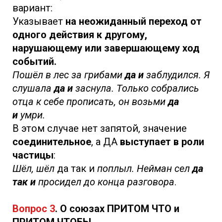
вариант:
Указывает
на неожиданный переход от
одного действия к другому,
нарушающему или завершающему ход
событий.
Пошёл в лес за грибами
да и
заблудился. Я
слушала
да и
заснула. Только собрались
отца к себе прописать, он возьми
да
и
умри.
В этом случае нет запятой, значение
соединительное
, а ДА
выступает в роли
частицы
:
Шёл, шёл
да так и
поплыл. Нейман сел
да
так и
просидел до конца разговора
.
Вопрос 3
. О союзах ПРИТОМ ЧТО и
ПРИТОМ ЧТОБЫ