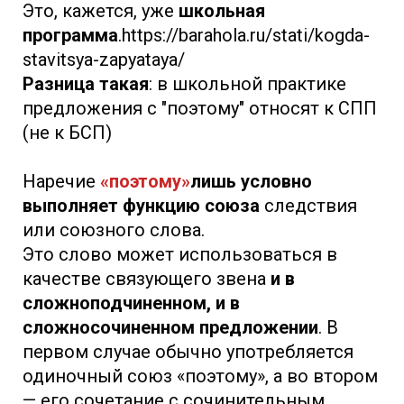
Это, кажется, уже
школьная
программа
.https://barahola.ru/stati/kogda-
stavitsya-zapyataya/
Разница такая
: в школьной практике
предложения с "поэтому" относят к СПП
(не к БСП)
Наречие
«поэтому»
лишь условно
выполняет функцию союза
следствия
или союзного слова.
Это слово может использоваться в
качестве связующего звена
и в
сложноподчиненном, и в
сложносочиненном предложении
. В
первом случае обычно употребляется
одиночный союз «поэтому», а во втором
— его сочетание с сочинительным