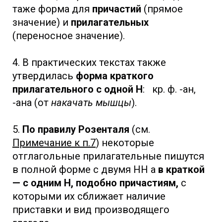
таже форма для
причастий
(прямое
значение) и
прилагательных
(переносное значение).
4. В практических текстах также
утвердилась
форма краткого
прилагательного с одной Н
: кр. ф. -ан,
-ана (от
накачать мышцы
).
5.
По правилу Розенталя
(см.
Примечание к п.7
) некоторые
отглагольные прилагательные пишутся
в полной форме с двумя НН а
в краткой
— с одним Н, подобно причастиям,
с
которыми их сближает наличие
приставки и вид производящего