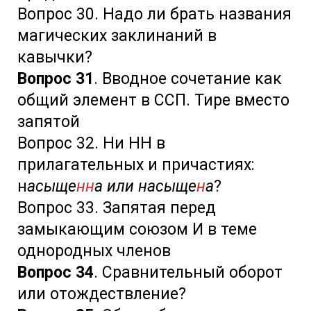
Вопрос 30. Надо ли брать названия
магических заклинаний в
кавычки?
Вопрос 31
. Вводное сочетание как
общий элемент в ССП. Тире вместо
запятой
Вопрос 32. Ни НН в
прилагательных и причастиях:
н
асыще
нн
а или насыще
н
а
?
Вопрос 33. Запятая перед
замыкающим союзом
И в теме
однородных членов
Вопрос 34
. С
равнительный оборот
или отождествление?