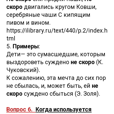
скоро
двигались кругом Ковши,
серебряные чаши С кипящим
пивом и вином.
https://ilibrary.ru/text/440/p.2/index.h
tml
5.
Примеры
:
Дети
—
это сумасшедшие, которым
выздороветь суждено
не скоро
(К.
Чуковский).
К сожалению, эта мечта до сих пор
не сбылась, и, может быть, ей
не
скоро
суждено сбыться (Э. Золя).
Вопрос 6.
Когда используется