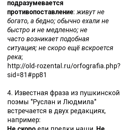
подразумевается
противопоставление
:
живут не
богато, а бедно; обычно ехали не
быстро и не медленно; не
часто возникает подобная
ситуация; не скоро ещё вскроется
река
;
http://old-rozental.ru/orfografia.php?
sid=81#pp81
4. Известная фраза из пушкинской
поэмы "Руслан и Людмила"
встречается в двух редакциях,
например:
Не скоро
ели предки наши,
Не