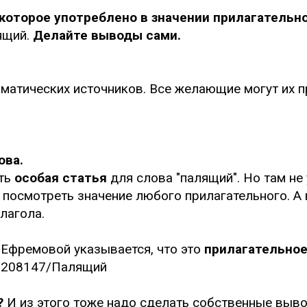
 которое употреблено в значении прилагательн
лящий.
Делайте выводы сами.
мматических источников. Все желающие могут их 
ова.
сть
особая статья
для слова "палящий". Но там не 
о посмотреть значение любого прилагательного. А
лагола.
у Ефремовой указывается, что это
прилагательно
va/208147/Палящий
?
И из этого тоже надо сделать собственные выв