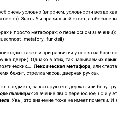
сё очень условно (впрочем, условности везде хват
говора). Знать бы правильный ответ, а обоснова
рах и просто метафорах; о переносном значении):
/suschnost_metafory_funktsii
)
роисходит также и при развитии у слова на базе о
ручка двери). Однако в этих, так называемых
язык
оэтических....
Лексическая метафора
, или стерт
емя бежит, стрелка часов, дверная ручка».
Часть предмета, за которую его держат или берут ру
море пшеницы
? Значение явно переносное, но и у э
вела
! Увы, это значение тоже не имеет пометки. 