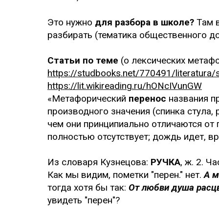
Это нужно
для разбора в школе?
Там в
разбирать (тематика общественного до
Статьи по теме
(о лексических метафо
https://studbooks.net/770491/literatura
https://lit.wikireading.ru/hONcIVunGW
«Метафорический
перенос
названия п
производного значения (спинка стула, 
чем они принципиально отличаются от п
полностью отсутствует; дождь идет, вр
Из словаря Кузнецова:
РУЧКА
, ж. 2. 
Как мы видим, пометки "перен." нет.
А 
тогда хотя бы так:
От любви душа расц
увидеть "перен"?