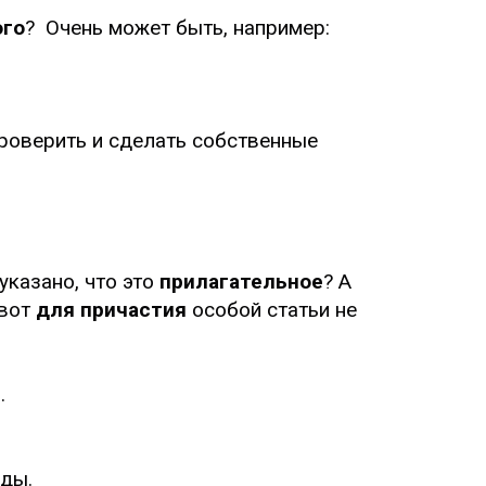
ого
? Очень может быть, например:
проверить и сделать собственные
указано, что это
прилагательное
? А
 вот
для причастия
особой статьи не
е
.
оды.