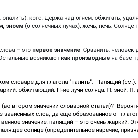
св. опалить). кого. Держа над огнём, обжигать, удаля
м, зноем
(о солнечных лучах); жечь, печь. Солнце 
 слова – это
первое значение
. Сравнить: человек 
. Остальные возникают
как производные
на базе п
ком словаре для глагола "палить": Палящий (см.
жаркий, обжигающий. П-ие лучи солнца. П. зной. П. д
 (во втором значении словарной статьи)? Вероятн
ез зависимых слов, да еще образованное от глаго
твенное значение: палящий – это очень жаркий. 
палящее солнце (определительное наречие, призна