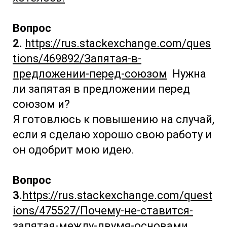
Вопрос
2.
https://rus.stackexchange.com/ques
tions/469892/Запятая-в-
предложении-перед-союзом
Нужна
ли запятая в предложении перед
союзом и?
Я готовлюсь к повышению на случай,
если я сделаю хорошо свою работу и
он одобрит мою идею.
Вопрос
3.
https://rus.stackexchange.com/quest
ions/475527/Почему-не-ставится-
запятая-между-двумя-основами