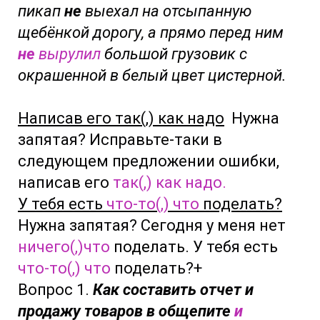
пикап
не
выехал на отсыпанную
щебёнкой дорогу, а прямо перед ним
не
вырулил
большой грузовик с
окрашенной в белый цвет цистерной.
Написав его так(,) как надо
Нужна
запятая? Исправьте-таки в
следующем предложении ошибки,
написав его
так(,) как надо.
У тебя есть
что-то(,) что
поделать?
Нужна запятая? Сегодня у меня нет
ничего(,)что
поделать.
У тебя есть
что-то(,) что
поделать?+
Вопрос 1.
Как составить отчет и
продажу товаров в общепите
и