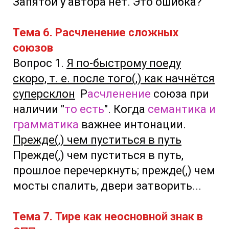
Запятой у автора нет. Это ошибка?
Тема 6. Расчленение сложных
союзов
Вопрос 1.
Я по-быстрому поеду
скоро, т. е. после того(,) как начнётся
суперсклон
Р
асчленение
союза при
наличии "
то есть
". Когда
семантика и
грамматика
важнее интонации.
Прежде(,) чем пуститься в путь
Прежде(,) чем пуститься в путь,
прошлое перечеркнуть; прежде(,) чем
мосты спалить, двери затворить...
Тема 7. Тире как неосновной знак в