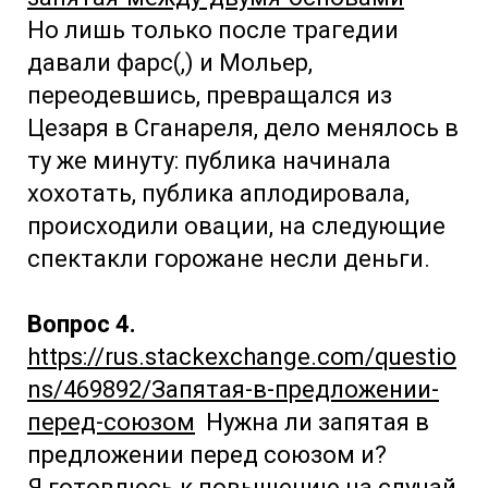
Но лишь только после трагедии
давали фарс(,) и Мольер,
переодевшись, превращался из
Цезаря в Сганареля, дело менялось в
ту же минуту: публика начинала
хохотать, публика аплодировала,
происходили овации, на следующие
спектакли горожане несли деньги.
Вопрос 4.
https://rus.stackexchange.com/questio
ns/469892/Запятая-в-предложении-
перед-союзом
Нужна ли запятая в
предложении перед союзом и?
Я готовлюсь к повышению на случай,