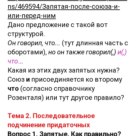
ns/469594/Запятая-после-союза-и-
или-перед-ним
Дано предложение с такой вот
структурой.
Он говорил, что...
(тут длинная часть с
оборотами),
но он также говорил(,)
и(,)
что.
..
Какая из этих двух запятых нужна?
Союз
и
присоединяется ко второму
что
(согласно справочнику
Розенталя) или тут другое правило?
Тема 2. Последовательное
подчинение придаточных
В
опрос 1. Запятые. Как правильно?