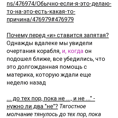
ns/476974/Обычно-если-я-это-делаю-
то-на-это-есть-какая-то-
причина/476979#476979
Почему перед «и» ставится запятая?
Однажды вдалеке мы увидели
очертания корабля,
и, когда
он
подошел ближе, все убедились, что
это долгожданная помощь с
материка, которую ждали еще
неделю назад
... до тех пор, пока не ..., и не ..." -
нужно ли два "не"?
Тягостное
молчание тянулось до тех пор, пока