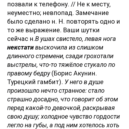
позвали к телефону. // Не к месту,
неуместно; невпопад. Замечание
было сделано н. Н. повторять одно и
то же выражение. Ваши шутки
сейчас н.
В ушах свистело, левая нога
некстати
выскочила из слишком
длинного стремени, сзади грохотали
выстрелы, что-то тяжёлое стукало по
правому бедру
(Борис Акунин.
Турецкий гамбит).
У него в душе
произошло нечто странное: стало
страшно досадно, что говорит об этом
перед какой-то девочкой, раскрывая
свою душу; холодное чувство гордости
легло на губы, а под ним хотелось хоть