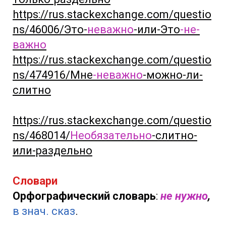
https://rus.stackexchange.com/questio
ns/46006/Это-
неважно
-или-Это
-не-
важно
https://rus.stackexchange.com/questio
ns/474916/Мне
-неважно
-можно-ли-
слитно
https://rus.stackexchange.com/questio
ns/468014/
Необязательно
-слитно-
или-раздельно
Словари
Орфографический словарь
:
не нужно
,
в знач. сказ
.