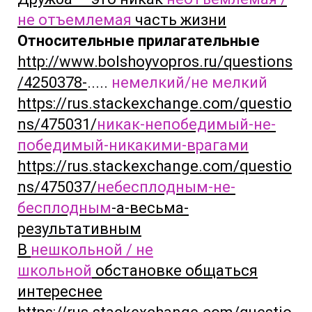
не отъемлемая
часть жизни
Относительные прилагательные
http://www.bolshoyvopros.ru/questions
/4250378-
.....
немелкий/не мелкий
https://rus.stackexchange.com/questio
ns/475031/
никак-непобедимый-не-
победимый-никакими-врагами
https://rus.stackexchange.com/questio
ns/475037/
небесплодным-не-
бесплодным
-а-весьма-
результативным
В
нешкольной / не
школьной
обстановке общаться
интереснее