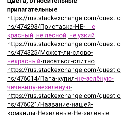
Цвета, относительные
прилагательные
https://rus.stackexchange.com/questio
ns/474293/Приставка-НЕ-
не
красный, не лесной, не узкий
https://rus.stackexchange.com/questio
ns/474325/Может-ли-слово-
некрасный
-писаться-слитно
https://rus.stackexchange.com/questio
ns/476014/Папа-купил-
не-зелёную-
чечевицу-незелёную
-
https://rus.stackexchange.com/questio
ns/476021/Название-нашей-
команды-Незелёные-Не-зелёные