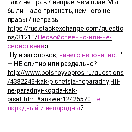
таки не прав / неправ, чем прав.Мы
были, надо признать, немного не
правы / неправы
https://rus.stackexchange.com/questio
ns/31218/
Несвойственно-или-не-
свойственн
о
"Ну и заголовок
, ничего непонятно..
."
— НЕ слитно или раздельно?
http://www.bolshoyvopros.ru/questions
/4382243-kak-pishetsja-neparadnyj-ili-
ne-paradnyj-kogda-kak-
pisat.html#answer12426570
Не
парадный и непарадны
й.