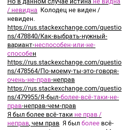
Но в данном случае истина
не видна
/ невидна
Колодец не виден /
невиден.
https://rus.stackexchange.com/questio
ns/478840/Как-выбрать-нужный-
вариант-
неспособен-или-не-
способе
н
https://rus.stackexchange.com/questio
ns/478564/По-моему-ты-это-говоря-
очень-не-прав
-неправ
https://rus.stackexchange.com/questio
ns/479955/Я-был-
более-всё-таки-не-
прав
-неправ-чем-прав
Я был более всё-таки
не прав /
неправ
, чем прав
Я был
более
всё-