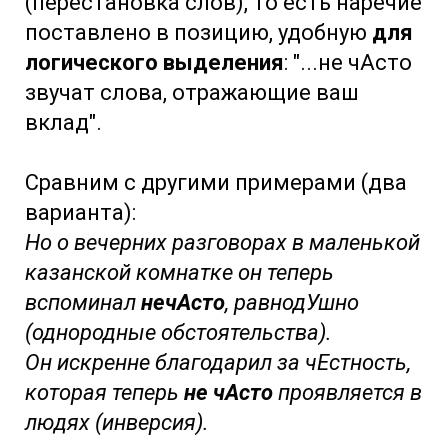
(перестановка слов), то есть наречие
поставлено в позицию, удобную
для
логического выделения
: "...не чАсто
звучат слова, отражающие ваш
вклад".
Сравним с другими примерами (два
варианта):
Но о вечерних разговорах в маленькой
казанской комнатке он теперь
вспоминал
нечАсто
, равнодУшно
(однородные обстоятельства).
Он искренне благодарил за чЕстность,
которая теперь
не чАсто
проявляется в
людях (инверсия).