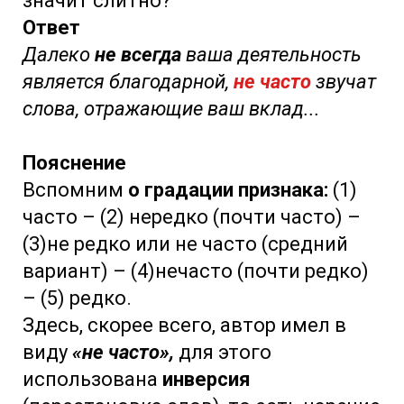
значит слитно?
Ответ
Далеко
не всегда
ваша деятельность
является благодарной,
не часто
звучат
слова, отражающие ваш вклад...
Пояснение
Вспомним
о градации признака:
(1)
часто – (2) нередко (почти часто) –
(3)не редко или не часто (средний
вариант) – (4)нечасто (почти редко)
– (5) редко.
Здесь, скорее всего, автор имел в
виду
«не часто»,
для этого
использована
инверсия