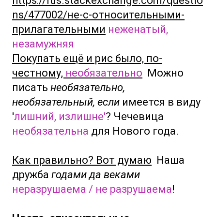
https://rus.stackexchange.com/questio
ns/477002/не-с-относительными-
прилагательными
неженатый,
незамужняя
Покупать ещё и рис было, по-
честному,
необязательно
Можно
писать
необязательно,
необязательный, если
имеется в виду
'
лишний, излишне'
? Чечевица
необязательна
для Нового года.
Как правильно? Вот думаю
Наша
дружба
годами да веками
неразрушаема / не разрушаема
!