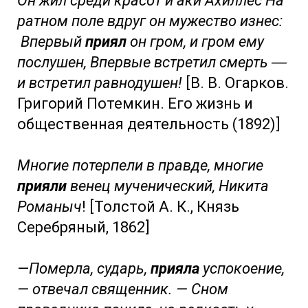
Он жил среди красот и аки Ахиллес На
ратном поле вдруг он мужество изнес:
Впервый
приял
он гром, и гром ему
послушен, Впервые встретил смерть ―
и встретил равнодушен!
[В. В. Огарков.
Григорий Потемкин. Его жизнь и
общественная деятельность (1892)]
Многие потерпели в правде, многие
прияли
венец мученический, Никита
Романыч
! [Толстой А. К., Князь
Серебряный, 1862]
—
Померла, сударь,
прияла
успокоение,
— отвечал священник. — Сном