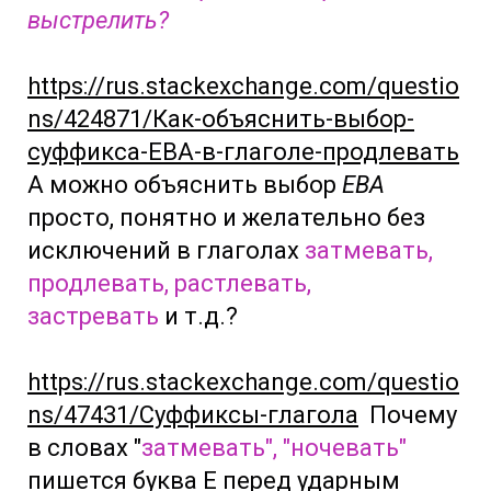
выстрелить?
https://rus.stackexchange.com/questio
ns/424871/Как-объяснить-выбор-
суффикса-ЕВА-в-глаголе-продлевать
А можно объяснить выбор
ЕВА
просто, понятно и желательно без
исключений в глаголах
затмевать,
продлевать, растлевать,
застревать
и т.д.?
https://rus.stackexchange.com/questio
ns/47431/Суффиксы-глагола
Почему
в словах "
затмевать", "ночевать"
пишется буква Е перед ударным