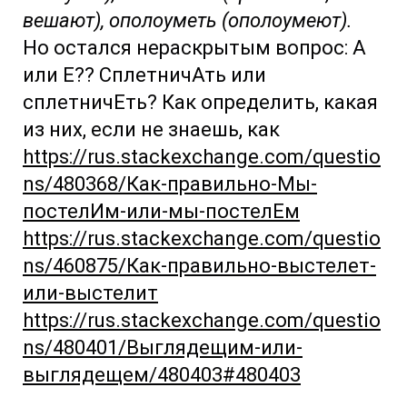
вешают), ополоуметь (ополоумеют).
Но остался нераскрытым вопрос: А
или Е?? СплетничАть или
сплетничЕть? Как определить, какая
из них, если не знаешь, как
https://rus.stackexchange.com/questio
ns/480368/Как-правильно-Мы-
постелИм-или-мы-постелЕм
https://rus.stackexchange.com/questio
ns/460875/Как-правильно-выстелет-
или-выстелит
https://rus.stackexchange.com/questio
ns/480401/Выглядещим-или-
выглядещем/480403#480403