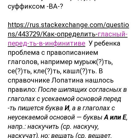
суффиксом -ВА-?
https://rus.stackexchange.com/questio
ns/443729/Как-определить-
гласный-
перед-ть-в-инфинитиве
У ребенка
проблема с правописанием
глаголов, например мурыж(?)ть,
се(?)ть, кле(?)ть, кашл(?)ть. В
справочнике Лопатина нашлось
правило:
После шипящих согласных в
глаголах с усекаемой основой перед
-ть пишется буква
И
, а в глаголах с
неусекаемой основой — буквы
А или Е
,
напр.: наскучить (ср. наскучу,
наскучат), но: вешать (ср. вешает,