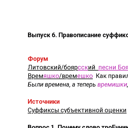
Выпуск 6. Правописание суффик
Форум
Литовский/бояр
сск
ий
песни Бо
Врем
яшко
/врем
ешко
Как прави
Были времена, а теперь
времишки
Источники
Суффиксы субъективной оценки
Вопрос 1. Почему слово троЕчни