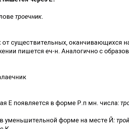
слове
троечник.
 от существительных, оканчивающихся на 
ении пишется еч-н. Аналогично с образо
алаечник
ая Е появляется в форме Р.п мн. числа:
тр
 в уменьшительной форме на месте Й
: тро
с К.