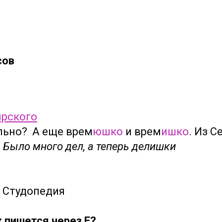
сов
ярского
льно? А еще врем
юшко
и врем
ишко
. Из С
, Было много дел, а теперь делишки
Студопедия
к пишется через Е?