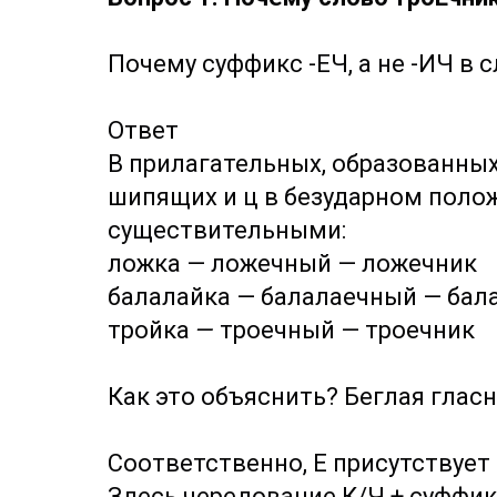
Почему суффикс -ЕЧ, а не -ИЧ в 
Ответ
В прилагательных, образованных
шипящих и ц в безударном полож
существительными:
ложка — ложечный — ложечник
балалайка — балалаечный — бал
тройка
—
троечный — троечник
Как это объяснить? Беглая гласн
Соответственно, Е присутствует
Здесь чередование К/Ч + суффик