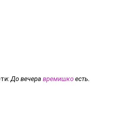
ети:
До вечера
времишко
есть.