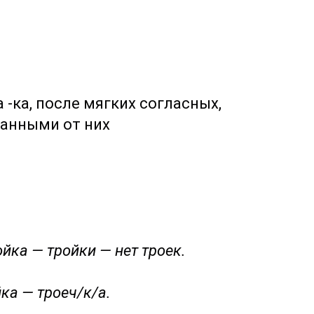
-ка, после мягких согласных,
ванными от них
ойка — тройки — нет троек.
йка — троеч/к/а.