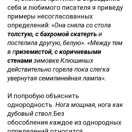
себя и любимого писателя я приведу
примеры несогласованных
определений: «
Она сняла со стола
толстую, с бахромой скатерть
и
постелила другую, белую». «Между тем
в п
риземистой, с коричневыми
стенами
зимовке Клюшиных
действительно горела пока слегка
увернутая семилинейная лампа».
И попробую объяснить
однородность.
Нога мощная, нога как
дубовый ствол.
Без
обособления
к
аждое из однородных
определений относится