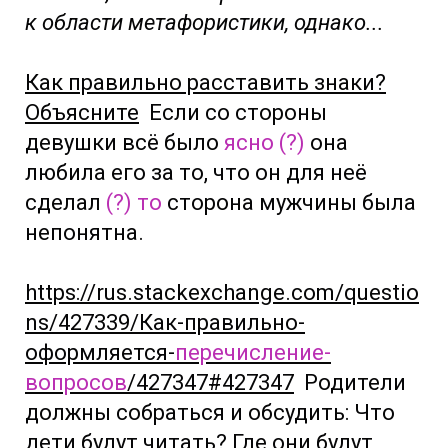
к области метафористики, однако...
Как правильно расставить знаки?
Объясните
Если со стороны
девушки всё было
ясно (?)
она
любила его за то, что он для неё
сделал
(?) то
сторона мужчины была
непонятна.
https://rus.stackexchange.com/questio
ns/427339/Как-правильно-
оформляется-
перечисление-
вопросов
/427347#427347
Родители
должны собраться и обсудить: Что
дети будут читать? Где они будут