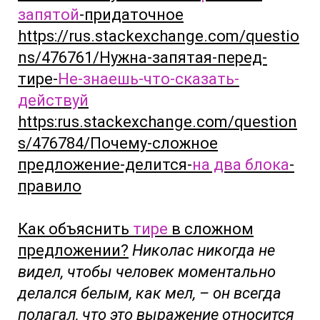
запятой
-придаточное
https://rus.stackexchange.com/questio
ns/476761/Нужна-запятая-перед-
тире-
Не-знаешь-что-сказать-
действуй
https:rus.stackexchange.com/question
s/476784/Почему-сложное
предложение-делится-
на два блока
-
правило
Как объяснить
тире
в сложном
предложении?
Николас никогда не
видел, чтобы человек моментально
делался белым, как мел, – он всегда
полагал,
что это выражение относится