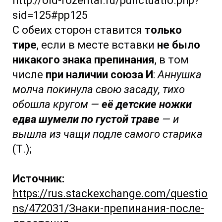
http://old-rozental.ru/punctuatio.php?
sid=125#pp125
С обеих сторон ставится
только
тире
, если в месте вставки
не было
никакого знака препинания
, в том
числе
при наличии союза И
:
Аннушка
молча покинула свою засаду, тихо
обошла кругом —
её детские ножки
едва шумели по густой траве
— и
вышла из чащи подле самого старика
(Т.);
Источник:
https://rus.stackexchange.com/questio
ns/472031/Знаки-препинания-после-