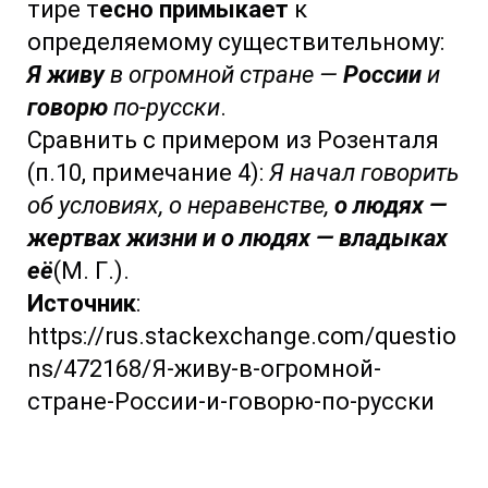
тире т
есно примыкает
к
определяемому существительному:
Я живу
в огромной стране —
России
и
говорю
по-русски
.
Сравнить с примером из Розенталя
(п.10, примечание 4):
Я начал говорить
об условиях, о неравенстве,
о людях —
жертвах жизни и о людях — владыках
её
(М. Г.).
Источник
:
https://rus.stackexchange.com/questio
ns/472168/Я-живу-в-огромной-
стране-России-и-говорю-по-русски