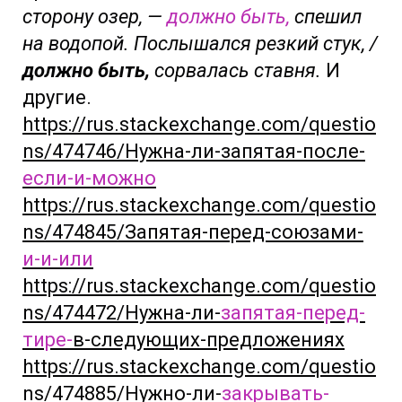
сторону озер, —
должно быть,
спешил
на водопой.
Послышался резкий стук, /
должно быть,
сорвалась ставня.
И
другие.
https://rus.stackexchange.com/questio
ns/474746/Нужна-ли-запятая-после-
если-и-можно
https://rus.stackexchange.com/questio
ns/474845/Запятая-перед-союзами-
и-и-или
https://rus.stackexchange.com/questio
ns/474472/Нужна-ли-
запятая-перед-
тире-
в-следующих-предложениях
https://rus.stackexchange.com/questio
ns/474885/Нужно-ли-
закрывать-