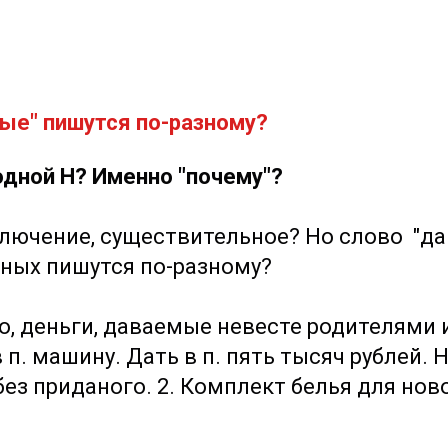
ные" пишутся по-разному?
с одной Н? Именно "почему"?
ключение, существительное? Но слово "да
ьных пишутся по-разному?
ство, деньги, даваемые невесте родителям
в п. машину. Дать в п. пять тысяч рублей.
без приданого. 2. Комплект белья для нов