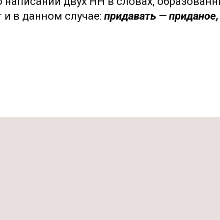
 написании двух НН в словах, образованн
 и в данном случае:
придавать — приданое,