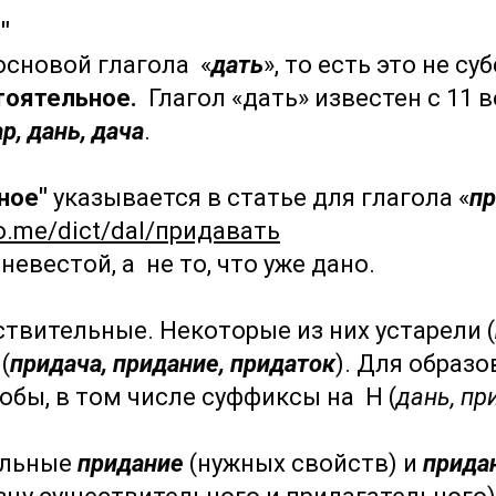
"
 основой глагола «
дать
», то есть это не 
тоятельное.
Глагол «дать» известен с 11 
р, дань, дача
.
ное"
указывается в статье для глагола «
пр
fo.me/dict/dal/придавать
невестой, а не то, что уже дано.
твительные. Некоторые из них устарели (
(
придача, придание, придаток
). Для образ
бы, в том числе суффиксы на Н (
дань, пр
ельные
придание
(нужных свойств) и
прида