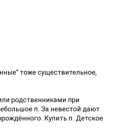
нные" тоже существительное,
и или родственниками при
 Небольшое п. За невестой дают
орождённого. Купить п. Детское