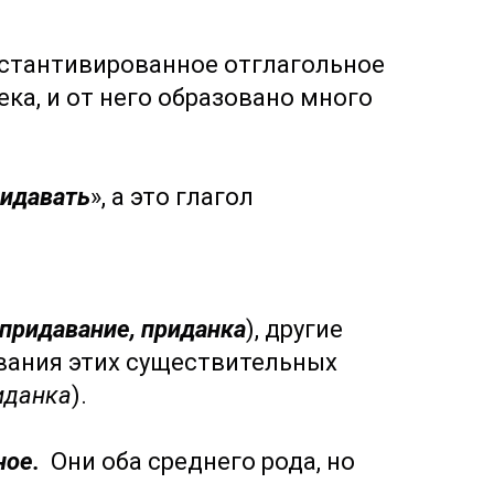
субстантивированное отглагольное
века, и от него образовано много
идавать
», а это глагол
придавание, приданка
), другие
ования этих существительных
иданка
).
ное.
Они оба среднего рода, но