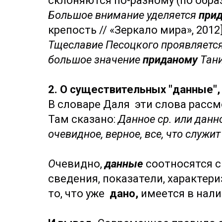
склоняются по-разному (по обра
Большое внимание уделяется
при
крепость // «Зеркало мира», 2012
Тщеславие Песоцкого проявляется 
большое значение
приданому
Тани
2. О существительных "данные", 
В словаре Даля эти слова рассм
Там сказано:
Данное ср. или данно
очевидное, верное, все, что служ
О
чевидно,
данные
соотносятся с
сведения, показатели, характери
то, что уже
дано,
имеется в налич