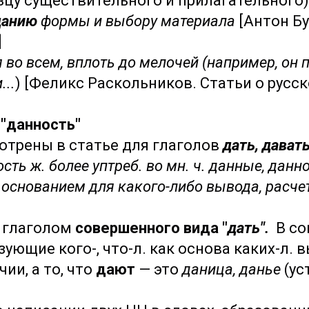
зцу существительного и прилагательного)
данию
формы и выбору материала
[Антон Б
]
во всем, вплоть до мелочей (например, он 
...
) [Феликс Раскольников. Статьи о русск
"
данность"
отрены в статье для глаголов
дать, дават
сть ж. более уптреб. во мн. ч. данные, данн
ит основанием для какого-либо вывода, расч
 глаголом
совершенного вида "
дать".
В со
зующие кого-, что-л. как основа каких-л.
ии, а то, что
дают
— это
даница, данье
(ус