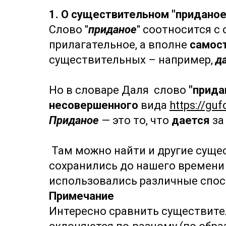
1. О существительном "приданое
Слово "
приданое
" соотносится с
прилагательное, а вполне
самос
существительных – например,
да
Но в словаре Даля слово
"прида
несовершенного
вида
https://gu
Приданое
— это то, что
дается
за 
Там можно найти и другие сущес
сохранились до нашего времени 
использовались различные спосо
Примечание
Интересно сравнить существит