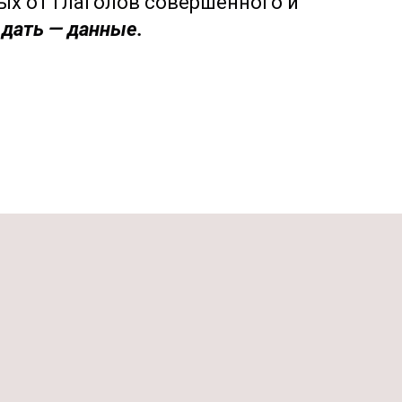
ых от глаголов совершенного и
 дать — данные.