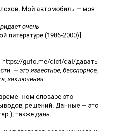
.
улохов. Мой автомобиль — моя
придает очень
ой литературе (1986-2000)]
ь
https://gufo.me/dict/dal/давать
ости — это известное, бесспорное,
ета, заключения.
временном словаре это
 выводов, решений. Данные — это
тар.), также
дань
.