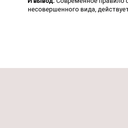
И вывод.
Современное правило о
несовершенного вида, действует