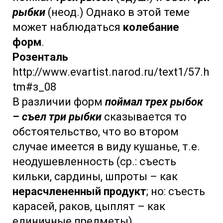
рыбки
(неод.) Однако в этой теме
может наблюдаться
колебание
форм
.
Розенталь
http://www.evartist.narod.ru/text1/57.h
tm#з_08
В различии форм
поймал трех рыбок
– съел три рыбки
сказывается то
обстоятельство, что во втором
случае имеется в виду кушанье, т.е.
неодушевленность (ср.: съесть
кильки, сардины, шпроты – как
нерасчлененный продукт
; но: съесть
карасей, раков, цыплят – как
единичные предметы).