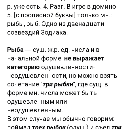
р. уже есть. 4. Разг. В игре в домино
5. [с прописной буквы] только мн.:
рыбы, рыб. Одно из двенадцати
созвездий Зодиака.
Рыба
― сущ. ж.р. ед. числа и в
начальной форме
не выражает
категорию
одушевленности-
неодушевленности, но можно взять
сочетание "
три рыбки
", где сущ. в
форме мн. числа может быть
одушевленным или
неодушевленным.
В этом случае мы обычно говорим:
поймал
трех рыбок
(одуш.) и съел
три