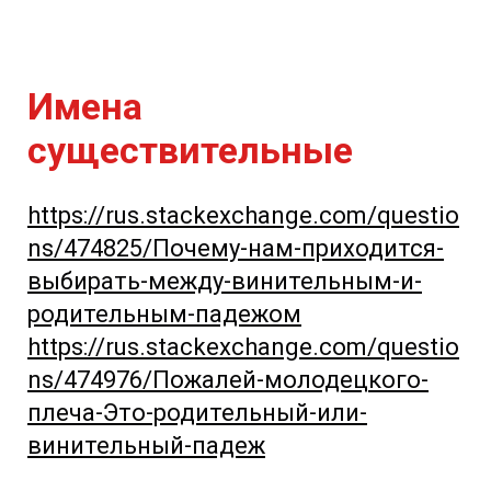
Имена
существительные
https://rus.stackexchange.com/questio
ns/474825/Почему-нам-приходится-
выбирать-между-винительным-и-
родительным-падежом
https://rus.stackexchange.com/questio
ns/474976/Пожалей-молодецкого-
плеча-Это-родительный-или-
винительный-падеж