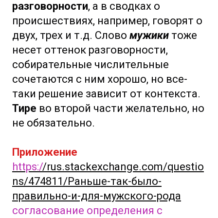
разговорности
, а в сводках о
происшествиях, например, говорят о
двух, трех и т.д. Слово
мужики
тоже
несет оттенок разговорности,
собирательные числительные
сочетаются с ним хорошо, но все-
таки решение зависит от контекста.
Тире
во второй части желательно, но
не обязательно.
Приложение
https:/
/rus.stackexchange.com/questio
ns/474811/Раньше-так-было-
правильно-и-для-мужского-рода
согласование определения с