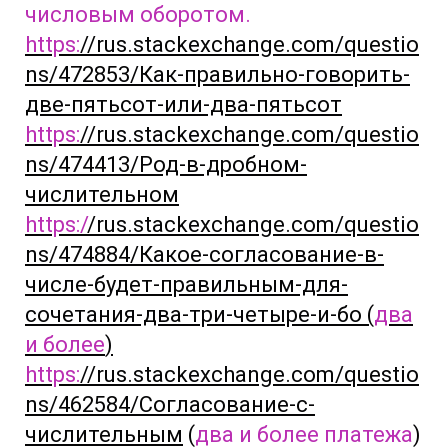
числовым оборотом.
https:
//rus.stackexchange.com/questio
ns/472853/Как-правильно-говорить-
две-пятьсот-или-два-пятьсот
https:
//rus.stackexchange.com/questio
ns/474413/Род-в-дробном-
числительном
https:/
/rus.stackexchange.com/questio
ns/474884/Какое-согласование-в-
числе-будет-правильным-для-
сочетания-два-три-четыре-и-бо (
два
и более
)
https:
//rus.stackexchange.com/questio
ns/462584/Согласование-с-
числительным
(
два и более платежа
)