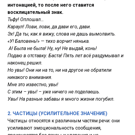
интонацией, то после него ставится
восклицательный знак.
Тьфу! Оплошал…
Караул! Лови, лови, да дави его, дави.
Эх! Да ты, как я вижу, слова не дашь вымолвить.
«У! Баловень!» — тихо ворчит нянька.
А! Была не была! Ну, ну! Не выдай, конь!
Подаю в отставку. Баста! Пять лет всё раздумывал и
наконец решил.
Но увы! Они ни на то, ни на другое не обратили
никакого внимания.
Мне это известно, увы!
С этим – увы! – уже ничего не поделаешь.
Увы! На разные забавы я много жизни погубил.
2. ЧАСТИЦЫ (УСИЛИТЕЛЬНОЕ ЗНАЧЕНИЕ)
Частицы относятся к различным частям речи: они
усиливают эмоциональность сообщения,