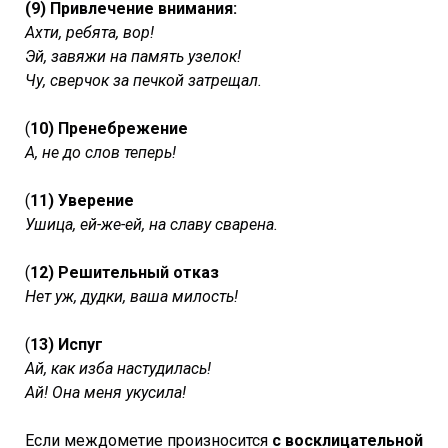
(9) Привлечение внимания:
Ахти, ребята, вор!
Эй, завяжи на память узелок!
Чу, сверчок за печкой затрещал.
(
10) Пренебрежение
А, не до слов теперь!
(
11) Уверение
Ушица, ей-же-ей, на славу сварена.
(
12) Решительный отказ
Нет уж, дудки, ваша милость!
(
13) Испуг
Ай, как изба настудилась!
Ай! Она меня укусила!
Если междометие произносится
с восклицательной