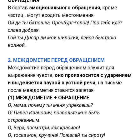
ОБРАЩЕНИЯ
В состав
эмоционального обращения
, кроме
частиц , могут входить местоимения:
Ой да ты батюшка, Оренбург-город! Про тебя идёт
слава добрая.
Гой ты Днепр ли мой широкий, лейся быстрою
волной.
2. МЕЖДОМЕТИЕ ПЕРЕД ОБРАЩЕНИЕМ
Междометие перед обращением служит для
выражения чувств;
оно произносится с ударением
и выделяется паузой в устной речи,
на письме
после междометия ставится запятая.
(1) МЕЖДОМЕТИЕ + ОБРАЩЕНИЕ
О, мама, почему ты меня упрекаешь?
О! Павел Иванович, позвольте мне быть
откровенным.
О, Вера, посмотри, как красиво!
О, тоска моя, кручина! Пожалей ты сироту!