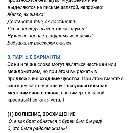
произносятся без паузы и ударения и не
выделяются на письме запятой, например:
Жалко, ах жалко!
Достанется тебе, ох достанется!
Лес и вправду шумел, ой как шумел!
Ну как не порадеть родному человечку!
Бабушка, ну расскажи сказку!
3. ПАРНЫЕ ВАРИАНТЫ
Одни и те же слова могут являться частицей или
междометием, но при этом выражать в
предложении
сходные чувства.
При этом вместе с
частицей часто используются
усилительные
местоименные слова,
например: ой какой
красивый! ах как я устал!
(1) ВОЛНЕНИЕ, ВОСХИЩЕНИЕ
О, я как брат обняться с бурей был бы рад!
О, это была райская жизнь!