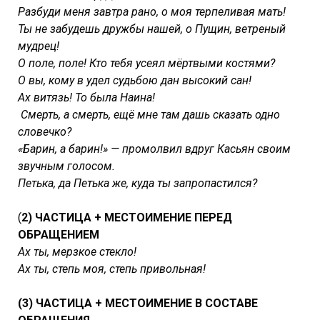
Разбуди меня завтра рано, о моя терпеливая мать!
Ты не забудешь дружбы нашей, о Пущин, ветреный
мудрец!
О поле, поле! Кто тебя усеял мёртвыми костями?
О вы, кому в удел судьбою дан высокий сан!
Ах витязь! То была Наина!
Смерть, а смерть, ещё мне там дашь сказать одно
словечко?
«Барин, а барин!» — промолвил вдруг Касьян своим
звучным голосом.
Петька, да Петька же, куда ты запропастился?
(
2) ЧАСТИЦА + МЕСТОИМЕНИЕ ПЕРЕД
ОБРАЩЕНИЕМ
Ах ты, мерзкое стекло!
Ах ты, степь моя, степь привольная!
(3) ЧАСТИЦА + МЕСТОИМЕНИЕ В СОСТАВЕ