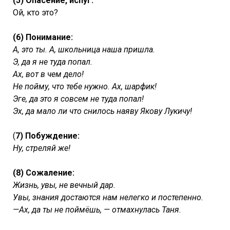
(5) Опасение, испуг:
Ой, кто это?
(6) Понимание:
А, это ты. А, школьница наша пришла.
Э, да я не туда попал.
Ах, вот в чем дело!
Не пойму, что тебе нужно. Ах, шарфик!
Эге, да это я совсем не туда попал!
Эх, да мало ли что снилось наяву Якову Лукичу!
(
7) Побуждение:
Ну, стреляй же!
(8) Сожаление:
Жизнь, увы, не вечный дар.
Увы, знания достаются нам нелегко и постепенно.
—Ах, да ты не поймёшь, — отмахнулась Таня.