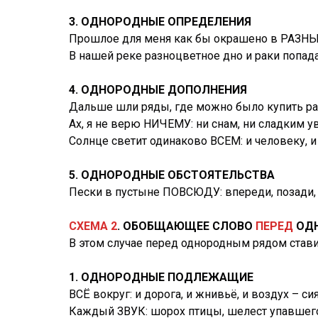
3. ОДНОРОДНЫЕ ОПРЕДЕЛЕНИЯ
Прошлое для меня как бы окрашено в РАЗНЫЕ
В нашей реке разноцветное дно и раки попад
4. ОДНОРОДНЫЕ ДОПОЛНЕНИЯ
Дальше шли ряды, где можно было купить ра
Ах, я не верю НИЧЕМУ: ни снам, ни сладким у
Солнце светит одинаково ВСЕМ: и человеку, и
5. ОДНОРОДНЫЕ ОБСТОЯТЕЛЬСТВА
Пески в пустыне ПОВСЮДУ: впереди, позади, с
СХЕМА 2
. ОБОБЩАЮЩЕЕ СЛОВО
ПЕРЕД
ОДН
В этом случае перед однородным рядом став
1. ОДНОРОДНЫЕ ПОДЛЕЖАЩИЕ
ВСЁ вокруг: и дорога, и жнивьё, и воздух – си
Каждый ЗВУК: шорох птицы, шелест упавшего 