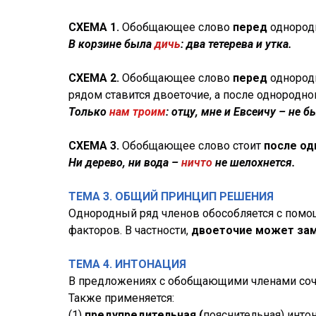
СХЕМА 1.
Обобщающее слово
перед
однород
В корзине была
дичь
: два тетерева и утка.
СХЕМА 2.
Обобщающее слово
перед
однород
рядом ставится двоеточие, а после однородног
Только
нам
троим
: отцу, мне и Евсеичу – не б
СХЕМА 3.
Обобщающее слово стоит
после од
Ни дерево, ни вода –
ничто
не шелохнется.
ТЕМА 3. ОБЩИЙ ПРИНЦИП РЕШЕНИЯ
Однородный ряд членов обособляется с пом
факторов. В частности,
двоеточие может зам
ТЕМА 4. ИНТОНАЦИЯ
В предложениях с обобщающими членами со
Также применяется:
(1)
предупредительная (
пояснительная) инто