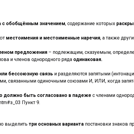
а с обобщённым значением
, содержание которых
раскры
ают
местоимения и местоименные наречия
, а также друг
леном предложения
– подлежащим, сказуемым, определен
ова и членов однородного ряда
одинаковая.
или бессоюзную связь
и разделяются запятыми (интонаци
и, связанными одиночными союзами И, ИЛИ, когда запятая
 должно быть согласовано в падеже
с членами однород
7.htm#з_03 Пункт 9.
но выделить
три основных варианта
постановки знаков пр