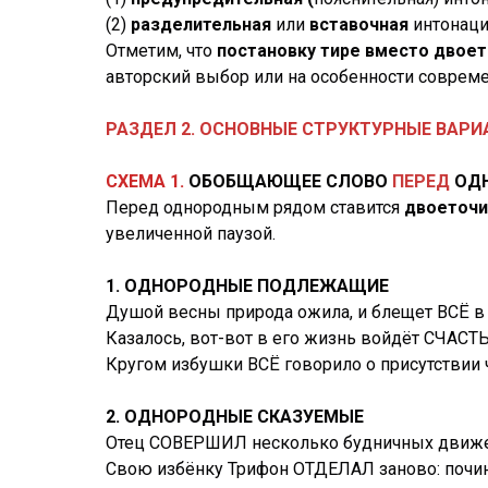
(2)
разделительная
или
вставочная
интонация
Отметим, что
постановку тире вместо двоет
авторский выбор или на особенности совреме
РАЗДЕЛ 2. ОСНОВНЫЕ СТРУКТУРНЫЕ ВАР
СХЕМА 1.
ОБОБЩАЮЩЕЕ СЛОВО
ПЕРЕД
ОДН
Перед однородным рядом ставится
двоеточ
увеличенной паузой.
1. ОДНОРОДНЫЕ ПОДЛЕЖАЩИЕ
Душой весны природа ожила, и блещет ВСЁ в т
Казалось, вот-вот в его жизнь войдёт СЧАСТЬ
Кругом избушки ВСЁ говорило о присутствии ч
2. ОДНОРОДНЫЕ СКАЗУЕМЫЕ
Отец СОВЕРШИЛ несколько будничных движени
Свою избёнку Трифон ОТДЕЛАЛ заново: почини