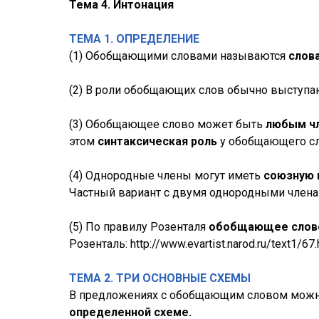
Тема 4. Интонация
ТЕМА 1. ОПРЕДЕЛЕНИЕ
(1) Обобщающими словами называются
слов
(2) В роли обобщающих слов обычно выступ
(3) Обобщающее слово может быть
любым ч
этом
синтаксическая роль
у обобщающего сл
(4) Однородные члены могут иметь
союзную 
Частный вариант с двумя однородными членам
(5) По правилу Розенталя
обобщающее слово
Розенталь: http://www.evartist.narod.ru/text1/6
ТЕМА 2. ТРИ ОСНОВНЫЕ СХЕМЫ
В предложениях с обобщающим словом мож
определенной схеме.