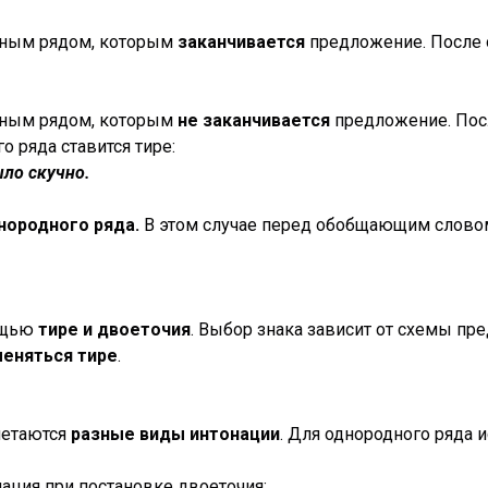
ным рядом, которым
заканчивается
предложение. После 
ным рядом, которым
не заканчивается
предложение. По
о ряда ставится тире:
ыло скучно.
нородного ряда.
В этом случае перед обобщающим словом 
ощью
тире и двоеточия
. Выбор знака зависит от схемы пр
еняться тире
.
четаются
разные виды интонации
. Для однородного ряда 
нация при постановке двоеточия;