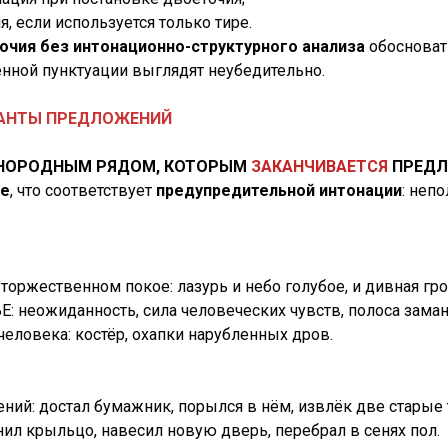
, если используется только тире.
очия без интонационно-структурного анализа
обосноват
нной пунктуации выглядят неубедительно.
ИАНТЫ ПРЕДЛОЖЕНИЙ
ОРОДНЫМ РЯДОМ, КОТОРЫМ
ЗАКАНЧИВАЕТСЯ
ПРЕД
ие
, что соответствует
предупредительной интонации
: неп
оржественном покое: лазурь и небо голубое, и дивная гроб
Е: неожиданность, сила человеческих чувств, полоса зама
еловека: костёр, охапки нарубленных дров.
й: достал бумажник, порылся в нём, извлёк две старые 
л крыльцо, навесил новую дверь, перебрал в сенях пол.