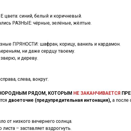
 цвета: синий, белый и коричневый.
ались РАЗНЫЕ: чёрные, зелёные, жёлтые.
зные ПРЯНОСТИ: шафран, корицу, ваниль и кардамон.
вереньям, ни даже сердцу твоему.
 зверю, и дереву.
права, слева, вокруг.
ОРОДНЫМ РЯДОМ, КОТОРЫМ
НЕ ЗАКАНЧИВАЕТСЯ
ПРЕ
ится
двоеточие (предупредительная интонация),
а после 
яло от низкого вечернего солнца.
листа – заставляет вздрогнуть.