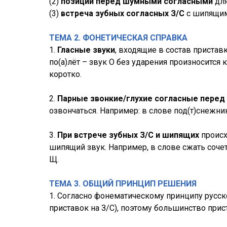
(2)
позиции перед шумными согласными
для
(3)
встреча зубных согласных З/С
с шипящими
ТЕМА 2. ФОНЕТИЧЕСКАЯ СПРАВКА
1.
Гласные звуки
, входящие в состав пристав
по(а)лёт – звук О без ударения произносится 
коротко.
2.
Парные звонкие/глухие согласные пере
озвончаться. Например: в слове под(т)снежни
3.
При встрече зубных З/С и шипящих
происх
шипящий звук. Например, в слове сжать сочет
Щ.
ТЕМА 3. ОБЩИЙ ПРИНЦИП РЕШЕНИЯ
1. Согласно фонематическому принципу русск
приставок на З/С), поэтому большинство при