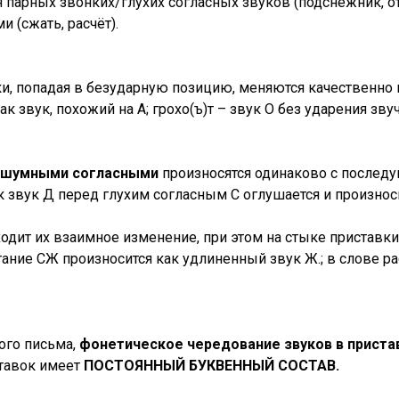
 парных звонких/глухих согласных звуков (подснежник, от
 (сжать, расчёт).
ки, попадая в безударную позицию, меняются качественно
как звук, похожий на А; грохо(ъ)т – звук О без ударения з
д шумными согласными
произносятся одинаково с последу
к звук Д перед глухим согласным С оглушается и произноси
одит их взаимное изменение, при этом на стыке приставк
ание СЖ произносится как удлиненный звук Ж.; в слове ра
ого письма,
фонетическое чередование звуков в приста
ставок имеет
ПОСТОЯННЫЙ БУКВЕННЫЙ СОСТАВ.