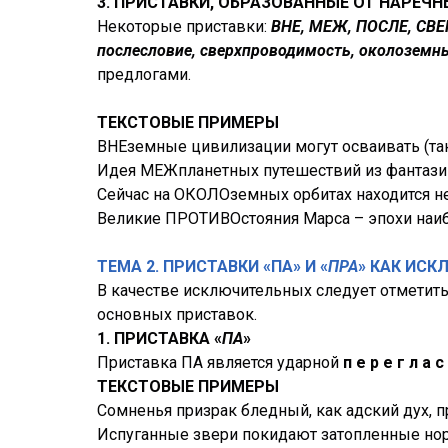
3. ПРИСТАВКИ, ОБРАЗОВАННЫЕ ОТ НАРЕЧ
Некоторые приставки:
ВНЕ, МЕЖ, ПОСЛЕ, СВ
послесловие, сверхпроводимость, околоземн
предлогами.
ТЕКСТОВЫЕ ПРИМЕРЫ
ВНЕземные цивилизации могут осваивать (та
Идея МЕЖпланетных путешествий из фантазии
Сейчас на ОКОЛОземных орбитах находится н
Великие ПРОТИВОстояния Марса – эпохи наиб
ТЕМА 2. ПРИСТАВКИ «ПА» И «
ПРА
» КАК ИСК
В качестве исключительных следует отметит
основных приставок.
1. ПРИСТАВКА «
ПА
»
Приставка ПА является ударной
п е р е г л а с
ТЕКСТОВЫЕ ПРИМЕРЫ
Сомненья призрак бледный, как адский дух, п
Испуганные звери покидают затопленные нор