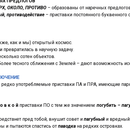
НЫХ ПРЕДЛОГОВ
ЕРХ, ОКОЛО, ПРОТИВО
– образованы от наречных предлогов
ый, противодействие
– приставки постоянного буквенного 
кже, как и мы) открытый космос.
 превратилась в научную задачу.
есколько сотен объектов.
олее тесного сближения с Землей – дают возможность исс
ЛЮЧЕНИЕ
ь редко употребляемые приставки ПА и ПРА, имеющие па
 о в к о й
приставки ПО с тем же значением:
погубить – паг
редстанет пред тобой, внушит совет и
пагубный
и вредный
ы и пытаются спастись от
паводка
на редких островках.