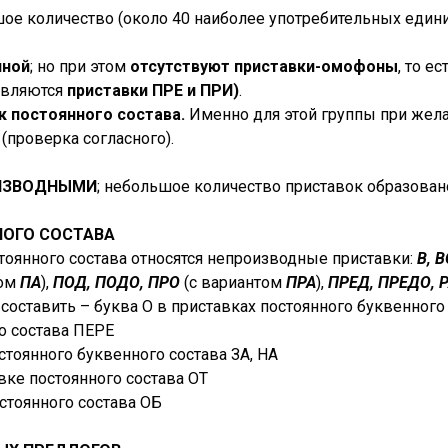
ое количество (около 40 наиболее употребительных единиц
чной
; но при этом
отсутствуют приставки-омофоны
, то е
являются
приставки ПРЕ и ПРИ)
.
к постоянного состава.
Именно для этой группы при жела
 (проверка согласного).
ИЗВОДНЫМИ
; небольшое количество приставок образован
НОГО СОСТАВА
оянного состава относятся непроизводные приставки:
В, В
том
ПА
),
ПОД, ПОДО, ПРО
(с вариантом
ПРА
),
ПРЕД, ПРЕДО, РА
, составить – буква О в приставках постоянного буквенног
го состава ПЕРЕ
стоянного буквенного состава ЗА, НА
авке постоянного состава ОТ
остоянного состава ОБ