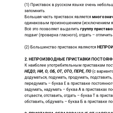
(1) Приставок в русском языке очень небольш
запомнить.
Большая часть приставок является
многозна
одинаковым произношением (исключением 
Всё это позволяет выделить
группу приставо
подвиг (проверка гласного), отдать – отличить
(2) Большинство приставок являются
НЕПРО
2. НЕПРОИЗВОДНЫЕ ПРИСТАВКИ ПОСТОЯН
К наиболее употребительным приставкам пост
НЕДО, НИ, О, ОБ, ОТ, ОТО, ПЕРЕ, ПО
(с вариан
додуматься, подумать, продумать, подставить
передумать – буква Е в приставке постоянно
задумать, надумать – буква А в приставках по
отцвести, отставить, отдать – буква Т в прист
обставить, обдумать – буква Б в приставке п