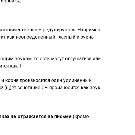
бросить);
 и количественно – редуцируются. Например:
вучит как неопределенный гласный и очень
ющим звуком, то есть могут оглушаться или
тся как Т.
и и корня произносится один удлиненный
сч(щ)ёт сочетание СЧ произносится как звук
вках не отражается на письме
(кроме