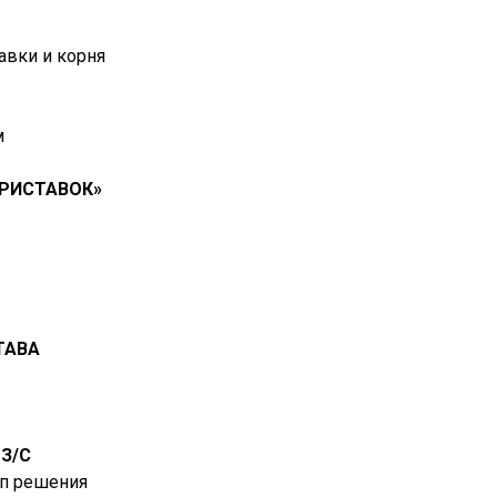
тавки и корня
м
РИСТАВОК»
ТАВА
З/С
ип решения