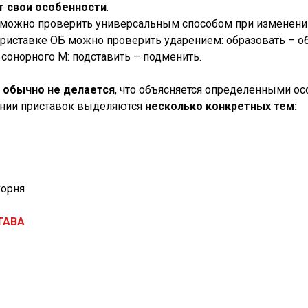
т свои особенности
.
х можно проверить универсальным способом при изменении
приставке ОБ можно проверить ударением: образовать – об
онорного М: подставить – подменить.
а
обычно не делается
, что объясняется определенными ос
ании приставок выделяются
несколько конкретных тем:
корня
ТАВА