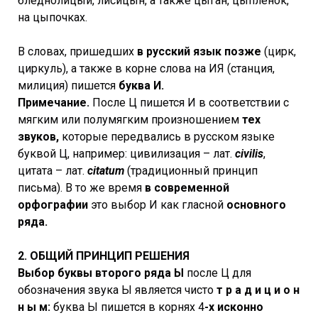
бледнолицый, лисицын, а также цыган, цыпленок,
на цыпочках.
В словах, пришедших
в русский язык позже
(цирк,
циркуль), а также в корне слова на ИЯ (станция,
милиция) пишется
буква И.
Примечание.
После Ц пишется И в соответствии с
мягким или полумягким произношением
тех
звуков,
которые передвались в русском языке
буквой Ц, например: цивилизация – лат.
сivilis
,
цитата – лат.
citatum
(традиционный принцип
письма). В то же время
в современной
орфографии
это выбор И как гласной
основного
ряда.
2. ОБЩИЙ ПРИНЦИП РЕШЕНИЯ
Выбор буквы второго ряда Ы
после Ц для
обозначения звука Ы является чисто
т р а д и ц и о н
н ы м:
буква Ы пишется в корнях 4
-х исконно