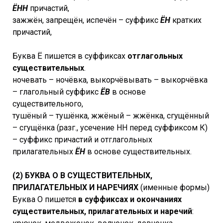
Ё
НН
причастий,
зажжён, запрещён, испечён – суффикс
ЁН
кратких
причастий,
Буква Ё пишется в суффиксах
отглагольных
существительных
.
ночевать – ночёвка, выкорчёвывать – выкорчёвка
– глагольный суффикс
ЁВ
в основе
существительного,
тушёный – тушёнка, жжёный – жжёнка, сгущённый
– сгущёнка (разг., усечение НН перед суффиксом К)
– суффикс причастий и отглагольных
прилагательных
ЁН
в основе существительных.
(2) БУКВА О В СУЩЕСТВИТЕЛЬНЫХ,
ПРИЛАГАТЕЛЬНЫХ И НАРЕЧИЯХ
(именные формы)
Буква О пишется
в суффиксах и окончаниях
существительных, прилагательных и наречий
: