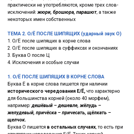
практически не употребляются, кроме трех слов-
исключений:
жюри, брошюра, парашют
, а также
некоторых имен собственных
ТЕМА 2. О/Ё ПОСЛЕ ШИПЯЩИХ (ударный звук О)
1. О/Ё после шипящих в корне слова
2. О/Ё после шипящих в суффиксах и окончаниях
3. Буква О после Ц
4. Исключения и особые случаи
1. О/Ё ПОСЛЕ ШИПЯЩИХ В КОРНЕ СЛОВА
Буква Ё в корне слова пишется при наличии
исторического чередования Е/Ё,
что характерно
для большинства корней (около 40 морфем),
например:
дешёвый – дешевле, жёлудь –
желудевый, причёска – причесать, щёлкать –
щелчок.
Буква О пишется
в остальных случаях
, то есть при