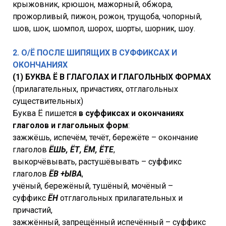
крыжовник, крюшон, мажорный, обжора,
прожорливый, пижон, рожон, трущоба, чопорный,
шов, шок, шомпол, шорох, шорты, шорник, шоу.
2. О/Ё ПОСЛЕ ШИПЯЩИХ В СУФФИКСАХ И
ОКОНЧАНИЯХ
(1) БУКВА Ё В ГЛАГОЛАХ И ГЛАГОЛЬНЫХ ФОРМАХ
(прилагательных, причастиях, отглагольных
существительных)
Буква Ё пишется
в суффиксах и окончаниях
глаголов и глагольных форм
:
зажжёшь, испечём, течёт, бережёте – окончание
глаголов
ЁШЬ, ЁТ, ЁМ, ЁТЕ
,
выкорчёвывать, растушёвывать – суффикс
глаголов
ЁВ +ЫВА
,
учёный, бережёный, тушёный, мочёный –
суффикс
ЁН
отглагольных прилагательных и
причастий,
зажжённый, запрещённый испечённый – суффикс