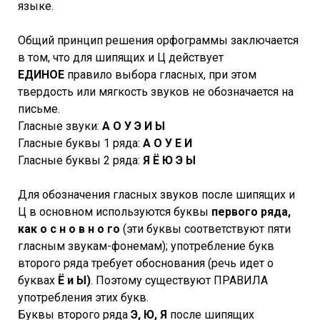
языке.
Общий принцип решения орфограммы заключается
в том, что для шипящих и Ц действует
ЕДИНОЕ
правило выбора гласных, при этом
твердость или мягкость звуков не обозначается на
письме.
Гласные звуки:
А О У Э И Ы
Гласные буквы 1 ряда:
А О У Е И
Гласные буквы 2 ряда:
Я Ё Ю Э Ы
Для обозначения гласных звуков после шипящих и
Ц в основном используются буквы
первого ряда,
как о с н о в н о го
(эти буквы соответствуют пяти
гласным звукам-фонемам); употребление букв
второго ряда требует обоснования (речь идет о
буквах
Ё и Ы)
. Поэтому существуют ПРАВИЛА
употребления этих букв.
Буквы второго ряда
Э, Ю, Я
после шипящих