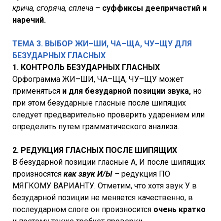
крича, сгоряча, сплеча
–
суффиксы деепричастий и
наречий.
ТЕМА 3. ВЫБОР ЖИ–ШИ, ЧА–ЩА, ЧУ–ЩУ ДЛЯ
БЕЗУДАРНЫХ ГЛАСНЫХ
1. КОНТРОЛЬ БЕЗУДАРНЫХ ГЛАСНЫХ
Орфограмма ЖИ–ШИ, ЧА–ЩА, ЧУ–ЩУ может
применяться
и для безударной позиции звука,
но
при этом безударные гласные после шипящих
следует предварительно проверить ударением или
определить путем грамматического анализа.
2. РЕДУКЦИЯ ГЛАСНЫХ ПОСЛЕ ШИПЯЩИХ
В безударной позиции гласные А, И после шипящих
произносятся
как звук И/Ы –
редукция ПО
МЯГКОМУ ВАРИАНТУ. Отметим, что хотя звук У в
безударной позиции не меняется качественно, в
послеударном слоге он произносится
очень кратко