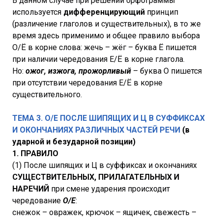
В данном случае при решении орфограммы
используется
дифференцирующий
принцип
(различение глаголов и существительных), в то же
время здесь применимо и общее правило выбора
О/Ё в корне слова: жечь – жёг – буква Ё пишется
при наличии чередования Е/Ё в корне глагола.
Но:
ожог, изжога, прожорливый
– буква О пишется
при отсутствии чередования Е/Ё в корне
существительного.
ТЕМА 3. О/Е ПОСЛЕ ШИПЯЩИХ И Ц В СУФФИКСАХ
И ОКОНЧАНИЯХ РАЗЛИЧНЫХ ЧАСТЕЙ РЕЧИ
(в
ударной и безударной позиции)
1. ПРАВИЛО
(1) После шипящих и Ц в суффиксах и окончаниях
СУЩЕСТВИТЕЛЬНЫХ, ПРИЛАГАТЕЛЬНЫХ И
НАРЕЧИЙ
при смене ударения происходит
чередование
О/Е
:
снежок – овражек, крючок – ящичек, свежесть –