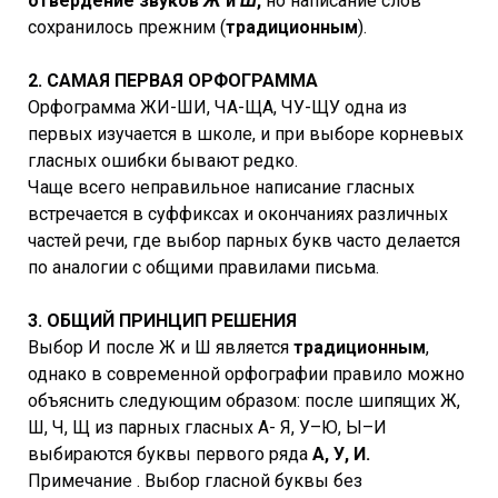
отвердение звуков
Ж
и
Ш
,
но написание слов
сохранилось прежним (
традиционным
).
2. САМАЯ ПЕРВАЯ ОРФОГРАММА
Орфограмма ЖИ-ШИ, ЧА-ЩА, ЧУ-ЩУ одна из
первых изучается в школе, и при выборе корневых
гласных ошибки бывают редко.
Чаще всего неправильное написание гласных
встречается в суффиксах и окончаниях различных
частей речи, где выбор парных букв часто делается
по аналогии с общими правилами письма.
3. ОБЩИЙ ПРИНЦИП РЕШЕНИЯ
Выбор И после Ж и Ш является
традиционным
,
однако в современной орфографии правило можно
объяснить следующим образом: после шипящих Ж,
Ш, Ч, Щ из парных гласных А- Я, У–Ю, Ы–И
выбираются буквы первого ряда
А, У, И.
Примечание . Выбор гласной буквы без