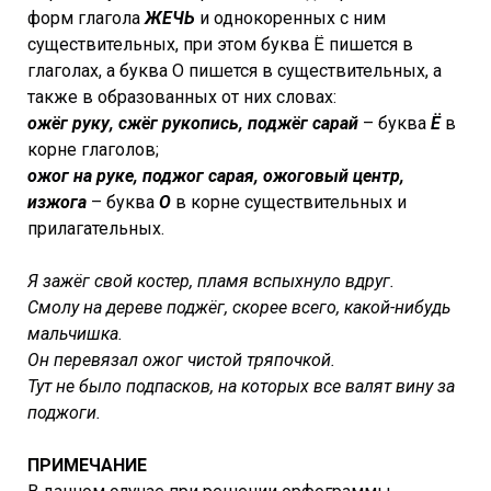
форм глагола
ЖЕЧЬ
и однокоренных с ним
существительных, при этом буква Ё пишется в
глаголах, а буква О пишется в существительных, а
также в образованных от них словах:
ожёг руку, сжёг рукопись, поджёг сарай
– буква
Ё
в
корне глаголов;
ожог на руке, поджог сарая, ожоговый центр,
изжога
– буква
О
в корне существительных и
прилагательных.
Я зажёг свой костер, пламя вспыхнуло вдруг.
Смолу на дереве поджёг, скорее всего, какой-нибудь
мальчишка.
Он перевязал ожог чистой тряпочкой.
Тут не было подпасков, на которых все валят вину за
поджоги.
ПРИМЕЧАНИЕ