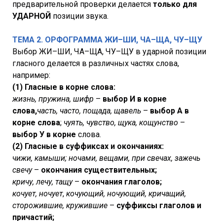
предварительной проверки делается
только для
УДАРНОЙ
позиции звука.
ТЕМА 2. ОРФОГРАММА ЖИ–ШИ, ЧА–ЩА, ЧУ–ЩУ
Выбор ЖИ–ШИ, ЧА–ЩА, ЧУ–ЩУ в ударной позиции
гласного делается в различных частях слова,
например:
(1) Гласные в корне слова:
жизнь, пружина, шифр
–
выбор И в корне
слова,
часть, часто, пощада, щавель
–
выбор А в
корне слова
;
чуять, чувство, щука, кощунство
–
выбор У в корне
слова.
(2) Гласные в суффиксах и окончаниях:
чижи, камыши; ночами, вещами, при свечах, зажечь
свечу
–
окончания существительных;
кричу, лечу, тащу
–
окончания глаголов;
кочует, ночует
,
кочующий, ночующий, кричащий,
сторожившие, кружившие
–
суффиксы глаголов и
причастий;