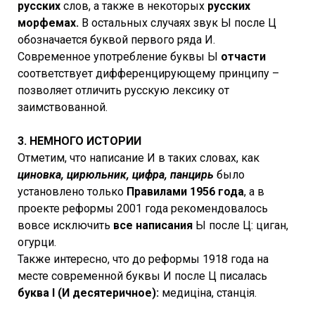
русских
слов, а также в некоторых
русских
морфемах.
В остальных случаях звук Ы после Ц
обозначается буквой первого ряда И.
Современное употребление буквы Ы
отчасти
соответствует дифференцирующему принципу –
позволяет отличить русскую лексику от
заимствованной.
3. НЕМНОГО ИСТОРИИ
Отметим, что написание И в таких словах, как
циновка, цирюльник, цифра, панцирь
было
установлено только
Правилами 1956 года
, а в
проекте реформы 2001 года рекомендовалось
вовсе исключить
все написания
Ы после Ц: циган,
огурци.
Также интересно, что до реформы 1918 года на
месте современной буквы И после Ц писалась
буква I (И десятеричное):
медицiна, станцiя.