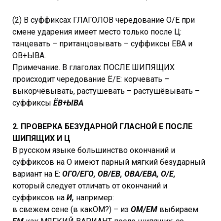
(2) В суффиксах ГЛАГОЛОВ чередование О/Е при
смене ударения имеет место только после Ц:
танцевать – пританцовывать – суффиксы ЕВА и
ОВ+ЫВА.
Примечание. В глаголах ПОСЛЕ ШИПЯЩИХ
происходит чередование Ё/Е: корчевать –
выкорчёвывать, растушевать – растушёвывать –
суффиксы
ЁВ+ЫВА
2. ПРОВЕРКА БЕЗУДАРНОЙ ГЛАСНОЙ Е ПОСЛЕ
ШИПЯЩИХ И Ц
В русском языке большинство окончаний и
суффиксов на О имеют парный мягкий безударный
вариант на Е:
ОГО/ЕГО, ОВ/ЕВ, ОВА/ЕВА, О/Е,
который следует отличать от окончаний и
суффиксов на
И,
например:
в свежем сене (в какОМ?) – из
ОМ/ЕМ
выбираем