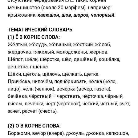
отсутствии чередования Е/Ё. Таких корней
меньшинство (около 20 морфем), например:
крыжовник,
капюшон, шов, шорох, чопорный
.
ТЕМАТИЧЕСКИЙ СЛОВАРЬ
(1) Ё В КОРНЕ СЛОВА:
Жёлтый, жёлудь, жёваный, жёсткий, жёлоб,
жёрдочка, тяжёлый, молодожёны, жёрнов.
Шёпот, шёлк, шёрстка, шёл, дешёвый, кошёлка,
решётка, пшёнка.
Щёки, щёголь, щёлочь, щёлкать, щётка.
Причёска, нипочём, подчёркивать, чёлка (чело,
лицо), чёлн (челнок), вечёрка (вечер, газета),
бечёвка, чёрствый – черстветь, чёрточка, чёрный,
пчёлы, печёнка, чёрт (чертенок), чёткий, чётный, счёт,
зачёт, расчет (счесть).
(2) О В КОРНЕ СЛОВА:
Боржоми, вечор (вчера), джоуль, джонка, капюшон,