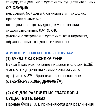
танцор, танцовщик – суффиксы существительных
ОР, ОВ+ЩИК
,
перцовый, бойцовый, свинцовый – суффикс
прилагательных
ОВ,
кольцом, озерцо, мудрецов – окончания
существительных
ОМ, О, ОВ
,
рысцой, с хитрецой – суффикс
ОЙ
в наречиях,
образованных от существительных.
4. ИСКЛЮЧЕНИЯ И ОСОБЫЕ СЛУЧАИ
(
1) БУКВА Ё КАК ИСКЛЮЧЕНИЕ
Буква Ё как исключение пишется в словах:
ЕЩЁ,
УЧЁБА
; в существительных с отыменным
суффиксом
ЁР
, образованных от глаголов
(
СТАЖЁР,
РЕТУШЁР, ДИРИЖЁР
).
(2) О/Ё ДЛЯ РАЗЛИЧЕНИЯ ГЛАГОЛОВ И
СУЩЕСТВИТЕЛЬНЫХ
Парные буквы О/Ё применяются для различения