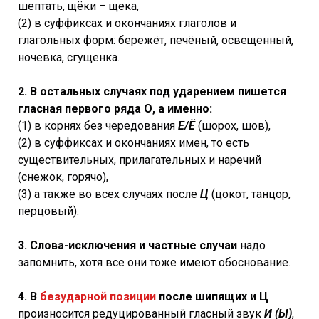
шептать, щёки – щека,
(2) в суффиксах и окончаниях глаголов и
глагольных форм: бережёт, печёный, освещённый,
ночевка, сгущенка.
2. В остальных случаях под ударением пишется
гласная первого ряда О, а именно:
(1) в корнях без чередования
Е/Ё
(шорох, шов),
(2) в суффиксах и окончаниях имен, то есть
существительных, прилагательных и наречий
(снежок, горячо),
(3) а также во всех случаях после
Ц
(цокот, танцор,
перцовый).
3. Слова-исключения и частные случаи
надо
запомнить, хотя все они тоже имеют обоснование.
4. В
безударной позиции
после шипящих и Ц
произносится редуцированный гласный звук
И (Ы)
,