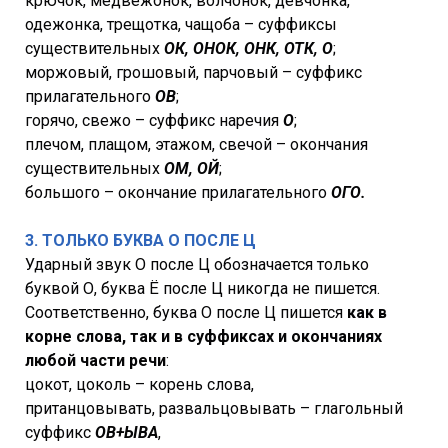
крючок, медвежонок, волчонок, девчонка,
одежонка, трещотка, чащоба – суффиксы
существительных
ОК, ОНОК, ОНК, ОТК, О
;
моржовый, грошовый, парчовый – суффикс
прилагательного
ОВ
;
горячо, свежо – суффикс наречия
О
;
плечом, плащом, этажом, свечой – окончания
существительных
ОМ, ОЙ
;
большого – окончание прилагательного
ОГО.
3. ТОЛЬКО БУКВА О ПОСЛЕ Ц
Ударный звук О после Ц обозначается только
буквой О, буква Ё после Ц никогда не пишется.
Соответственно, буква О после Ц пишется
как в
корне слова, так и в суффиксах и окончаниях
любой части речи
:
цокот, цоколь – корень слова,
пританцовывать, развальцовывать – глагольный
суффикс
ОВ+ЫВА
,