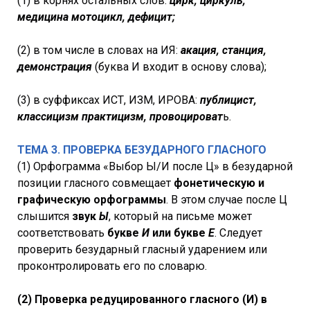
(1) в корнях остальных слов:
цирк, циркуль,
медицина мотоцикл, дефицит;
(2) в том числе в словах на ИЯ:
акация, станция,
демонстрация
(буква И входит в основу слова);
(3) в суффиксах ИСТ, ИЗМ, ИРОВА:
публицист,
классицизм практицизм, провоцироват
ь.
ТЕМА 3. ПРОВЕРКА БЕЗУДАРНОГО ГЛАСНОГО
(1) Орфограмма «Выбор Ы/И после Ц» в безударной
позиции гласного совмещает
фонетическую и
графическую орфограммы
. В этом случае после Ц
слышится
звук
Ы
, который на письме может
соответствовать
букве
И
или букве
Е
. Следует
проверить безударный гласный ударением или
проконтролировать его по словарю.
(2) Проверка редуцированного гласного (И) в