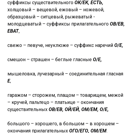
суффиксы существительного
ОК/ЕК, ЕСТЬ,
холщовый – вещевой, ежовый – ножевой,
образцовый – ситцевый, рыжеватый -
молодцеватый – суффиксы прилагательного
ОВ/ЕВ,
ЕВАТ
,
свежо – певуче, неуклюже – суффикс наречий
О/Е,
смешон – страшен – беглые гласные
О/Е,
мышеловка, лучезарный – соединительная гласная
Е
,
гаражом – сторожем, плащом – товарищем, межой
– кручей, пальтецо – платьице – окончания
существительных
ОВ/ЕВ, ОЙ/ЕЙ, ОМ/ЕМ, О/Е,
большого – хорошего, в большом – в хорошем –
окончания прилагательных
ОГО/ЕГО, ОМ/ЕМ
.