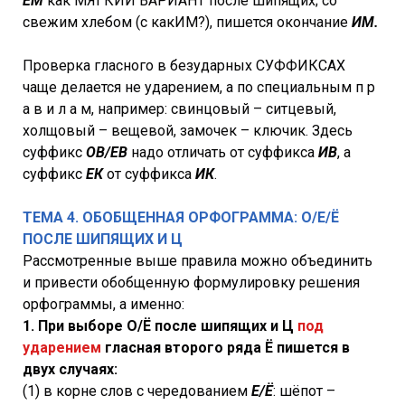
ЕМ
как МЯГКИЙ ВАРИАНТ после шипящих; со
свежим хлебом (с какИМ?), пишется окончание
ИМ.
Проверка гласного в безударных СУФФИКСАХ
чаще делается не ударением, а по специальным п р
а в и л а м, например: свинцовый – ситцевый,
холщовый – вещевой, замочек – ключик. Здесь
суффикс
ОВ/ЕВ
надо отличать от суффикса
ИВ
, а
суффикс
ЕК
от суффикса
ИК
.
ТЕМА 4. ОБОБЩЕННАЯ ОРФОГРАММА: О/Е/Ё
ПОСЛЕ ШИПЯЩИХ И Ц
Рассмотренные выше правила можно объединить
и привести обобщенную формулировку решения
орфограммы, а именно:
1. При выборе О/Ё после шипящих и Ц
под
ударением
гласная второго ряда Ё пишется в
двух случаях:
(1) в корне слов с чередованием
Е/Ё
: шёпот –